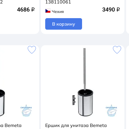
52
138110061
4686
3490
q
q
Чехия
В корзину
за Bemeta
Ершик для унитаза Bemeta