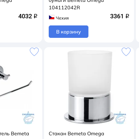
Omega
бумаги Bemeta Omega
104112042R
4032
3361
q
q
Чехия
В корзину
тель Bemeta
Стакан Bemeta Omega