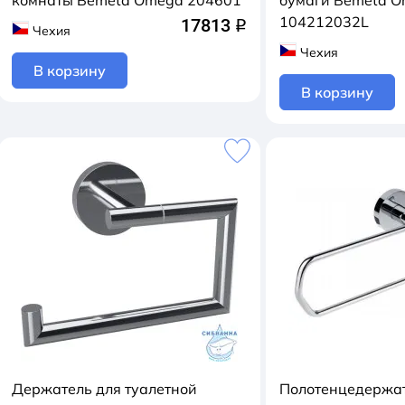
комнаты Bemeta Omega 204601
бумаги Bemeta 
104212032L
17813
q
Чехия
Чехия
В корзину
В корзину
Держатель для туалетной
Полотенцедержа