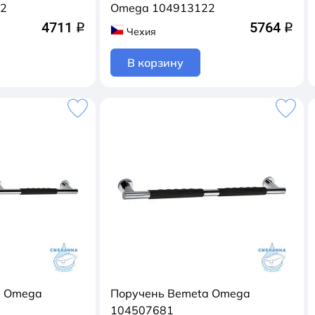
52
Omega 104913122
4711
5764
q
q
Чехия
В корзину
a Omega
Поручень Bemeta Omega
104507681