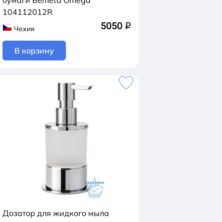
бумаги Bemeta Omega
104112012R
5050
q
Чехия
В корзину
Дозатор для жидкого мыла