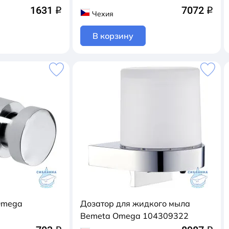
1631
7072
q
q
Чехия
В корзину
Omega
Дозатор для жидкого мыла
Bemeta Omega 104309322