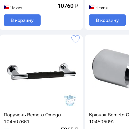
10760
q
Чехия
Чехия
В корзину
В корзину
Поручень Bemeta Omega
Крючок Bemeta 
104507661
104506092