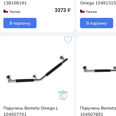
138108191
Omega 1049131
3373
q
Чехия
Чехия
В корзину
В корзину
Поручень Bemeta Omega L
Поручень Bemet
104507701
104507691