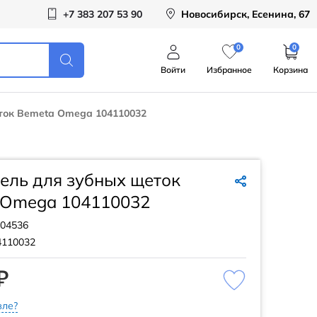
+7 383 207 53 90
Новосибирск, Есенина, 67
0
0
Войти
Избранное
Корзина
ток Bemeta Omega 104110032
ель для зубных щеток
 Omega 104110032
04536
4110032
₽
ле?