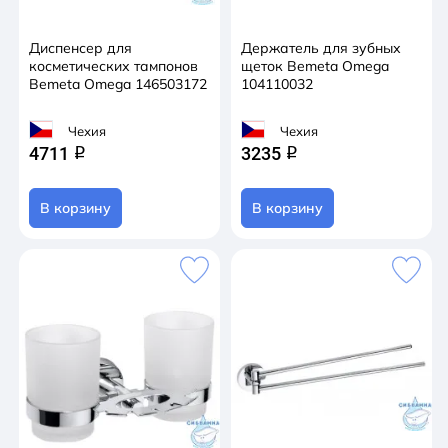
Диспенсер для
Держатель для зубных
косметических тампонов
щеток Bemeta Omega
Bemeta Omega 146503172
104110032
Чехия
Чехия
4711
3235
q
q
В корзину
В корзину