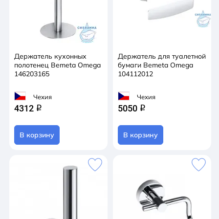
Держатель кухонных
Держатель для туалетной
полотенец Bemeta Omega
бумаги Bemeta Omega
146203165
104112012
Чехия
Чехия
4312
5050
q
q
В корзину
В корзину