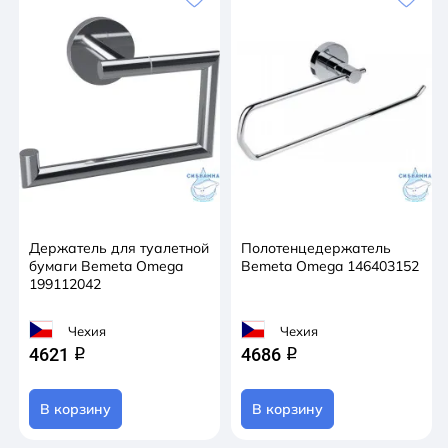
Держатель для туалетной
Полотенцедержатель
бумаги Bemeta Omega
Bemeta Omega 146403152
199112042
Чехия
Чехия
4621
4686
q
q
В корзину
В корзину