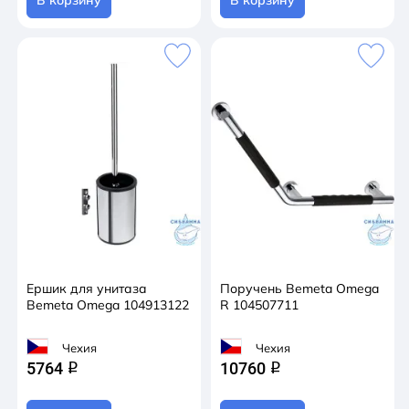
Ершик для унитаза
Поручень Bemeta Omega
Bemeta Omega 104913122
R 104507711
Чехия
Чехия
5764
10760
q
q