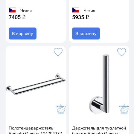
Чехия
Чехия
7405
5935
q
q
В корзину
В корзину
Полотенцедержатель
Держатель для туалетной
Bemeta Omega 104204272
бумаги Bemeta Omega