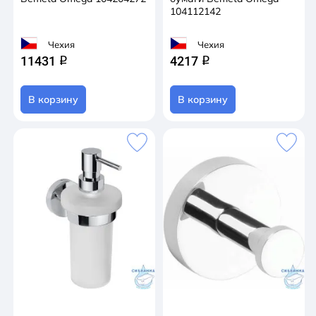
104112142
Чехия
Чехия
11431
4217
q
q
В корзину
В корзину