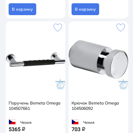
В корзину
В корзину
Поручень Bemeta Omega
Крючок Bemeta Omega
104507661
104506092
Чехия
Чехия
5365
703
q
q