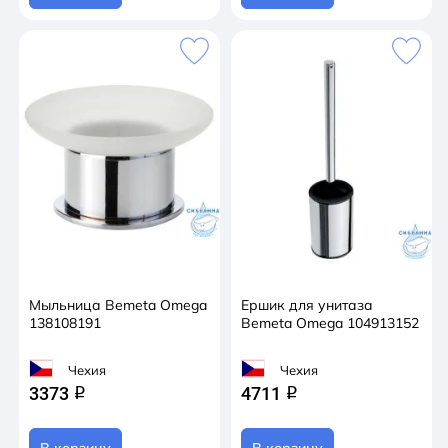
Мыльница Bemeta Omega
Ершик для унитаза
138108191
Bemeta Omega 104913152
Чехия
Чехия
3373
4711
q
q
В корзину
В корзину