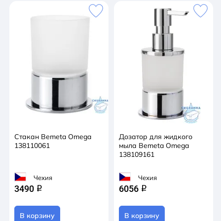
Стакан Bemeta Omega
Дозатор для жидкого
138110061
мыла Bemeta Omega
138109161
Чехия
Чехия
3490
6056
q
q
В корзину
В корзину