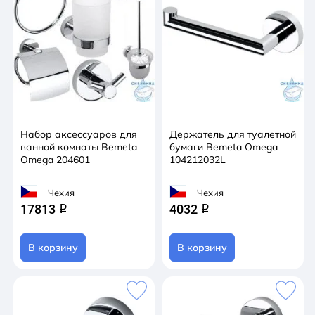
Набор аксессуаров для
Держатель для туалетной
ванной комнаты Bemeta
бумаги Bemeta Omega
Omega 204601
104212032L
Чехия
Чехия
17813
4032
q
q
В корзину
В корзину