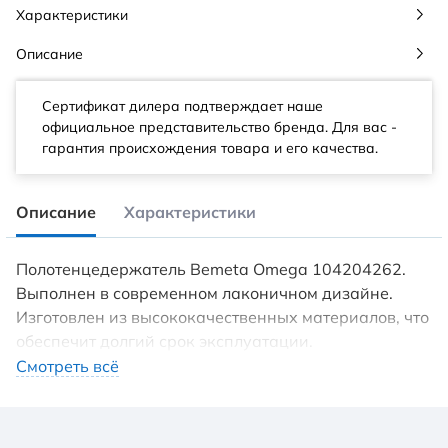
Характеристики
Описание
Сертификат дилера подтверждает наше
официальное представительство бренда. Для вас -
гарантия происхождения товара и его качества.
Описание
Характеристики
Полотенцедержатель Bemeta Omega 104204262.
Выполнен в современном лаконичном дизайне.
Изготовлен из высококачественных материалов, что
обеспечит долгий срок эксплуатации.
Характеристики: Материал: латунь. Цвет: хром.
Смотреть всё
Установка: настенная. Размер (ШхВхД): 85,5 х 5,5 х
6,5 см. В комплекте поставки: полотенцедержатель.