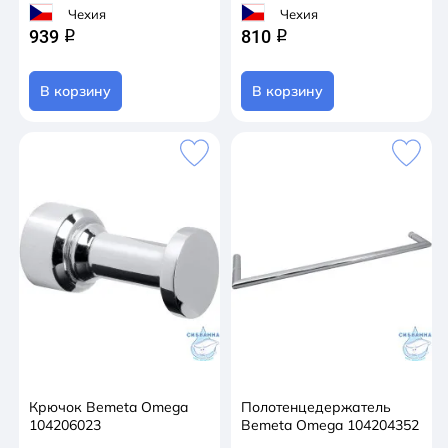
Чехия
Чехия
939
810
q
q
В корзину
В корзину
Крючок Bemeta Omega
Полотенцедержатель
104206023
Bemeta Omega 104204352