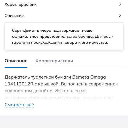
Характеристики
Описание
Сертификат дилера подтверждает наше
официальное представительство бренда. Для вас -
гарантия происхождения товара и его качества.
Описание
Характеристики
Держатель туалетной бумаги Bemeta Omega
104112012R с крышкой. Выполнен в современном
лаконичном дизайне. Изготовлен из
высококачественных материалов, что обеспечит
долгий срок эксплуатации. Характеристики:
Смотреть всё
Материал: латунь. Цвет: хром. Установка:
настенная. Размер (ШхВхД): 14 х 9,5 х 9 см. В
комплекте поставки: держатель туалетной бумаги.