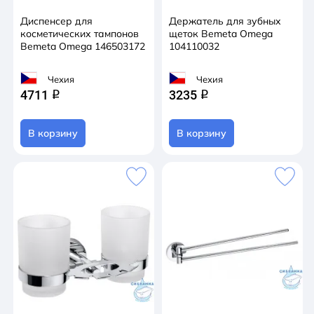
Диспенсер для
Держатель для зубных
косметических тампонов
щеток Bemeta Omega
Bemeta Omega 146503172
104110032
Чехия
Чехия
4711
3235
q
q
В корзину
В корзину