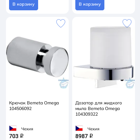
В корзину
В корзину
Крючок Bemeta Omega
Дозатор для жидкого
104506092
мыла Bemeta Omega
104309322
Чехия
Чехия
703
8987
q
q