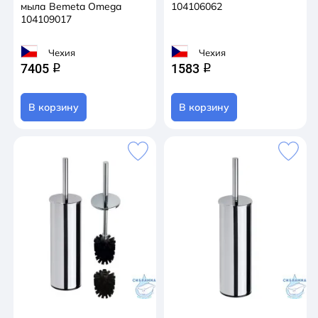
мыла Bemeta Omega
104106062
104109017
Чехия
Чехия
7405
1583
q
q
В корзину
В корзину