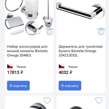
Набор аксессуаров для
Держатель для туалетной
ванной комнаты Bemeta
бумаги Bemeta Omega
Omega 204601
104212032L
Чехия
Чехия
17813
4032
q
q
В корзину
В корзину