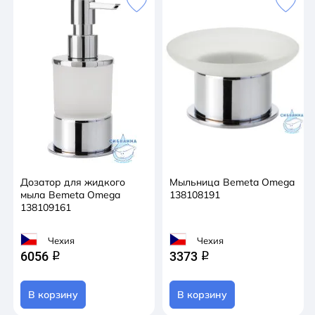
Дозатор для жидкого
Мыльница Bemeta Omega
мыла Bemeta Omega
138108191
138109161
Чехия
Чехия
6056
3373
q
q
В корзину
В корзину