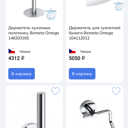
Держатель кухонных
Держатель для туалетной
полотенец Bemeta Omega
бумаги Bemeta Omega
146203165
104112012
Чехия
Чехия
4312
5050
q
q
В корзину
В корзину