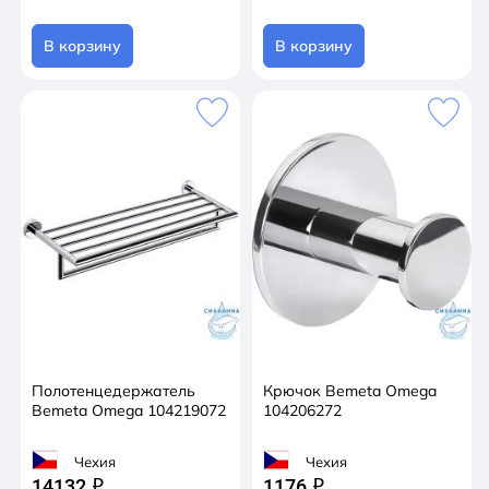
В корзину
В корзину
Полотенцедержатель
Крючок Bemeta Omega
Bemeta Omega 104219072
104206272
Чехия
Чехия
14132
1176
q
q