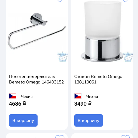
Полотенцедержатель
Стакан Bemeta Omega
Bemeta Omega 146403152
138110061
Чехия
Чехия
4686
3490
q
q
В корзину
В корзину