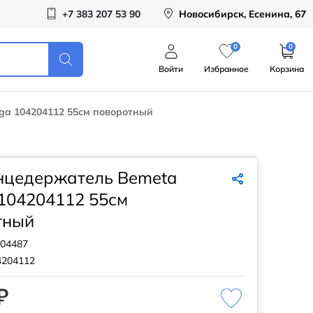
+7 383 207 53 90
Новосибирск, Есенина, 67
0
0
Войти
Избранное
Корзина
a 104204112 55см поворотный
нцедержатель Bemeta
104204112 55см
тный
04487
4204112
₽