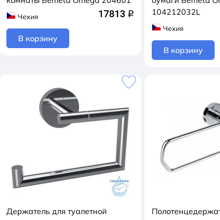
комнаты Bemeta Omega 204601
бумаги Bemeta 
104212032L
17813
q
Чехия
Чехия
В корзину
В корзину
Держатель для туалетной
Полотенцедержа