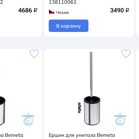
52
138110061
4686
3490
q
q
Чехия
В корзину
за Bemeta
Ершик для унитаза Bemeta