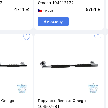
52
Omega 104913122
4711
5764
q
q
Чехия
В корзину
a Omega
Поручень Bemeta Omega
104507681