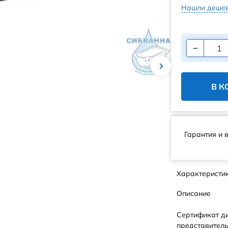
Нашли дешев
В К
Гарантия и 
Характеристи
Описание
Сертификат д
представитель