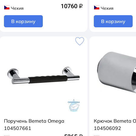
10760
q
Чехия
Чехия
В корзину
В корзину
Поручень Bemeta Omega
Крючок Bemeta 
104507661
104506092