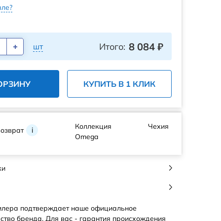
ле?
8 084
₽
Итого:
шт
ОРЗИНУ
КУПИТЬ В 1 КЛИК
Коллекция
Чехия
возврат
i
Omega
ки
илера подтверждает наше официальное
ство бренда. Для вас - гарантия происхождения