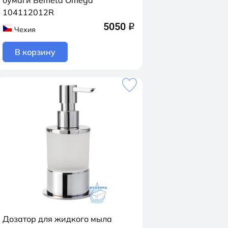
бумаги Bemeta Omega
104112012R
5050
q
Чехия
В корзину
Дозатор для жидкого мыла