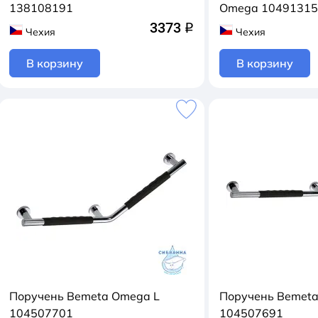
138108191
Omega 1049131
3373
q
Чехия
Чехия
В корзину
В корзину
Поручень Bemeta Omega L
Поручень Bemet
104507701
104507691