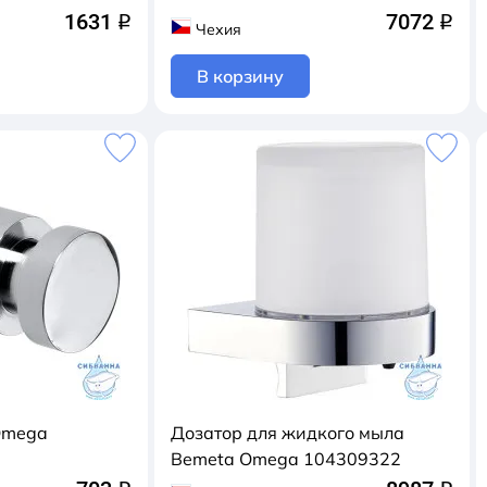
1631
7072
q
q
Чехия
В корзину
Omega
Дозатор для жидкого мыла
Bemeta Omega 104309322