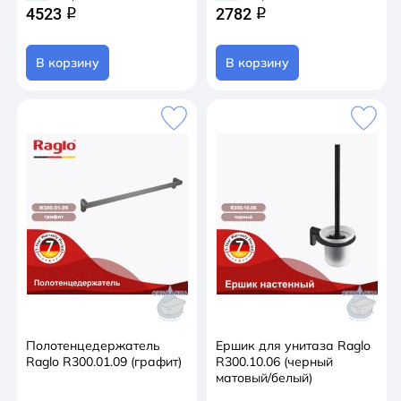
4523
2782
q
q
В корзину
В корзину
Полотенцедержатель
Ершик для унитаза Raglo
Raglo R300.01.09 (графит)
R300.10.06 (черный
матовый/белый)