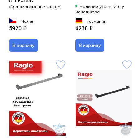
8113S-BRG
Наличие уточняйте у
(брашированное золото)
менеджера
Чехия
Германия
5920
6238
q
q
В корзину
В корзину