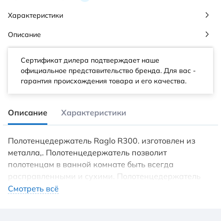
Характеристики
Описание
Сертификат дилера подтверждает наше
официальное представительство бренда. Для вас -
гарантия происхождения товара и его качества.
Описание
Характеристики
Полотенцедержатель Raglo R300. изготовлен из
металла,. Полотенцедержатель позволит
полотенцам в ванной комнате быть всегда
расправленными и сухими. Полотенцедержатель
R300. не занимает пространство. Гладкая, не
Смотреть всё
скользящая, приятная на ощупь поверхность.
Превосходная устойчивость к воздействию солей,