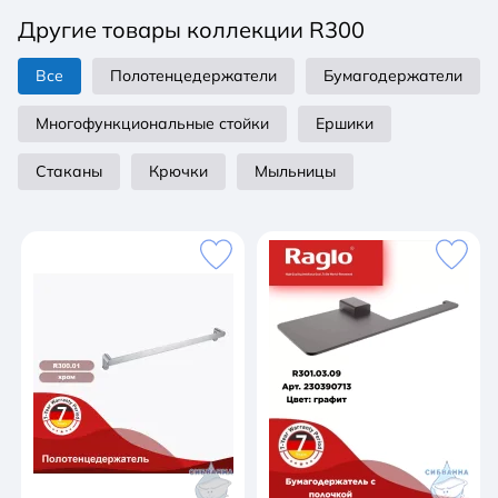
влагоустойчивость. Предназначен для размещения
Другие товары коллекции R300
полотенец на кухне и в ванных комнатах.
Все
Полотенцедержатели
Бумагодержатели
Многофункциональные стойки
Ершики
Стаканы
Крючки
Мыльницы