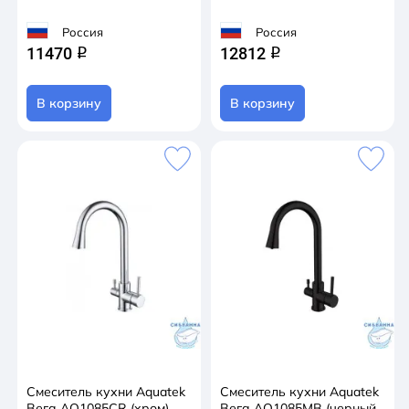
Россия
Россия
11470
12812
q
q
В корзину
В корзину
Смеситель кухни Aquatek
Смеситель кухни Aquatek
Вега AQ1085CR (хром)
Вега AQ1085MB (черный