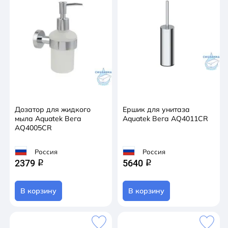
Дозатор для жидкого
Ершик для унитаза
мыла Aquatek Вега
Aquatek Вега AQ4011CR
AQ4005CR
Россия
Россия
2379
5640
q
q
В корзину
В корзину