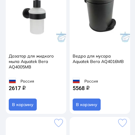
Дозатор для жидкого
Ведро для мусора
мыла Aquatek Вега
Aquatek Вега AQ4016MB
AQ4005MB
Россия
Россия
2617
5568
q
q
В корзину
В корзину