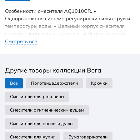
Особенности смесителя AQ1010CR. •
Однорычажная система регулировки силы струи и
температуры воды. • Цельный корпус смесителя
снижает вероятность протечек. • Легкая очистка
аэратора. • Оптимальная длина подводки.
Смотреть всё
Другие товары коллекции Вега
Все
Полотенцедержатели
Крючки
Смесители для раковины
Смесители с гигиеническим душем
Смесители для ванны и душа
Смесители для кухни
Бумагодержатели