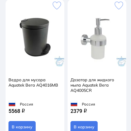
Ведро для мусора
Дозатор для жидкого
Aquatek Вега AQ4016MB
мыла Aquatek Вега
AQ4005CR
Россия
Россия
5568
2379
q
q
В корзину
В корзину