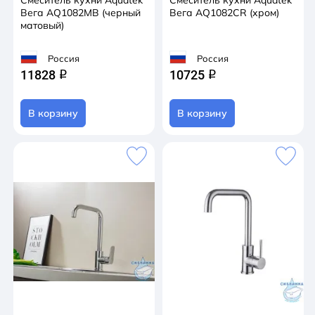
Смеситель кухни Aquatek
Смеситель кухни Aquatek
Вега AQ1082MB (черный
Вега AQ1082CR (хром)
матовый)
Россия
Россия
11828
10725
q
q
В корзину
В корзину