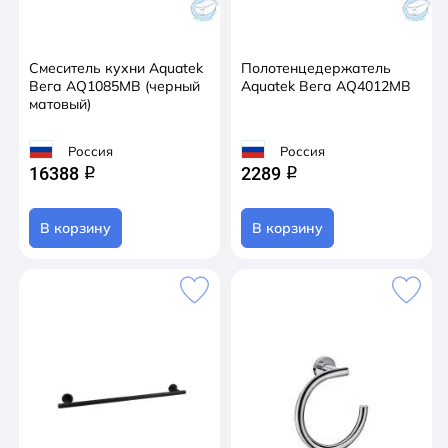
Смеситель кухни Aquatek
Полотенцедержатель
Вега AQ1085MB (черный
Aquatek Вега AQ4012MB
матовый)
Россия
Россия
16388
2289
q
q
В корзину
В корзину