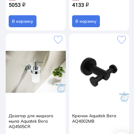
5053
4133
q
q
В корзину
В корзину
Дозатор для жидкого
Крючок Aquatek Вега
мыла Aquatek Вега
AQ4002MB
AQ4505CR