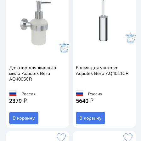
Дозатор для жидкого
Ершик для унитаза
мыла Aquatek Вега
Aquatek Вега AQ4011CR
AQ4005CR
Россия
Россия
2379
5640
q
q
В корзину
В корзину