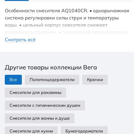
Особенности смесителя AQ1040CR. • однорычажная
система регулировки силы струи и температуры
воды. • цельный корпус смесителя снижает
вероятность протечек. • поворотный переключатель
на душ. • лейка и шланг в комплект не входят.
Смотреть всё
Другие товары коллекции Вега
Все
Полотенцедержатели
Крючки
Смесители для раковины
Смесители с гигиеническим душем
Смесители для ванны и душа
Смесители для кухни
Бумагодержатели