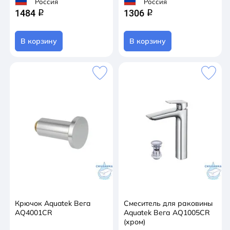
Россия
Россия
1484
1306
q
q
В корзину
В корзину
Крючок Aquatek Вега
Смеситель для раковины
AQ4001CR
Aquatek Вега AQ1005CR
(хром)