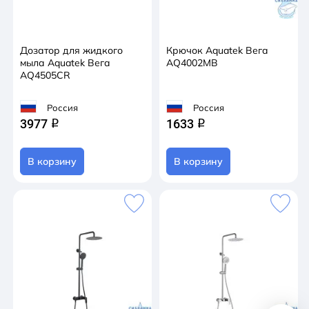
Дозатор для жидкого
Крючок Aquatek Вега
мыла Aquatek Вега
AQ4002MB
AQ4505CR
Россия
Россия
3977
1633
q
q
В корзину
В корзину