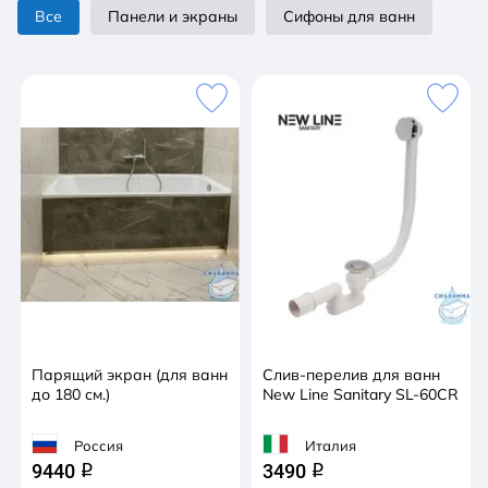
всех акриловых ванн доступна установка
Все
Панели и экраны
Сифоны для ванн
гидромассажа (кроме отдельно стоящих ванн).
Ванны C-bath изготавливаются из литьевого
акрила. Эта технология обеспечивает устойчивость
к истиранию,высокую прочность и химическую
прочность и обладает антискользящими
свойствами. Непористая поверхность литьевого
акрила обеспечивает защиту от осаждения грязи и
не создает благоприятную среду для развития
бактерий.
Парящий экран (для ванн
Слив-перелив для ванн
до 180 см.)
New Line Sanitary SL-60CR
Россия
Италия
9440
3490
q
q