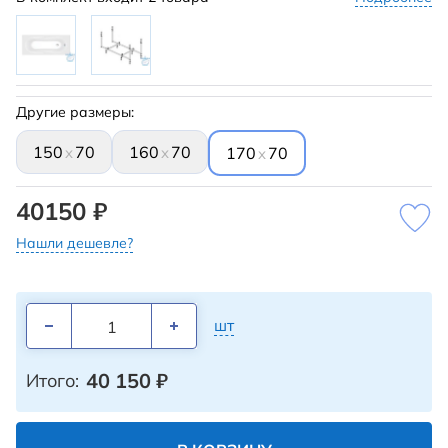
Другие размеры:
150
70
160
70
x
x
170
70
x
40150 ₽
Нашли дешевле?
шт
40 150
₽
Итого: