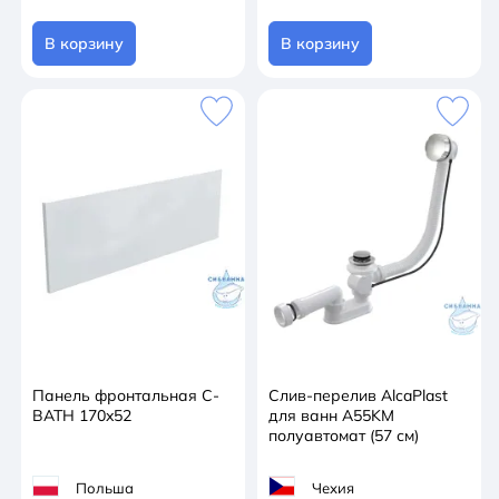
В корзину
В корзину
Панель фронтальная C-
Слив-перелив AlcaPlast
BATH 170x52
для ванн A55KM
полуавтомат (57 см)
Польша
Чехия