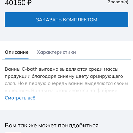
40150
₽
2
товар(а)
ЗАКАЗАТЬ КОМПЛЕКТОМ
Описание
Характеристики
Ванны С-bath выгодно выделяются среди массы
продукции благодаря синему цвету армирующего
слоя. Но в первую очередь ванны выделяются своим
качеством. Ванны изготавливаются на фабрике
Centrum (Польша). Акриловая сантехника Centrum
Смотреть всё
изготовлена на алюминиевых пресс-формах из
сырья высокого качества, имеет двуслойное
армирование полиэфирной смолой и соответствует
Вам так же может понадобиться
всем международным стандартам качества. Для