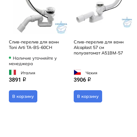
Слив-перелив для ванн
Слив-перелив для ванн
Toni Arti TA-BS-60CH
Alcaplast 57 см
полуавтомат A51BM-57
Наличие уточняйте у
менеджера
Италия
Чехия
3891
3906
q
q
В корзину
В корзину