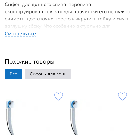
Сифон для данного слива-перелива
сконструирован так, что для прочистки его не нужно
снимать, достаточно просто выкрутить гайку и снять
заглушку сбоку. Что особенно актуально для
сифонов под ванну. Комплектация сифон Для всех
Смотреть всё
типов ванн. Полуавтоматический с внешним
кабелем L600 мм и регулируемым сифоном. Сифон,
ориентируемый по горизонтали. Вентиль и клапан
Похожие товары
из хромированной латуни. Внимание: при
фиксировании поворотного вентиля крепежный
Все
Сифоны для ванн
винт необходимо закрепить до упора через
технологическое отверстие.