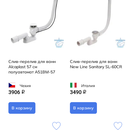
Слив-перелив для ванн
Слив-перелив для ванн
Alcaplast 57 см
New Line Sanitary SL-60CR
полуавтомат A51BM-57
Чехия
Италия
3906
3490
q
q
В корзину
В корзину