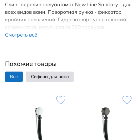
Слив- перелив полуавтомат New Line Sanitary - для
всех видов ванн. Поворотная ручка - фиксатор
крайних положений. Гидрозатвор супер плоский,
самоочистка, регулировка 360 градусов.
Силиконовый уплотнитель, 3-х уровневая
Смотреть всё
герметизация. Уплотнитель из сантехнической
резины. Корпус ABS пластик, гофра шланга 80 см.
Трос выполнен из 8-ми жильной закаленной стали,
Похожие товары
патентованное термо-крепление муфты тросика,
винтовое соединение. Перелив 60 л/ мин.
Все
Сифоны для ванн