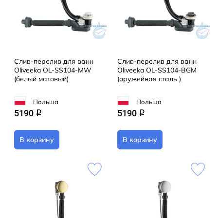
Слив-перелив для ванн
Слив-перелив для ванн
Oliveeka OL-SS104-MW
Oliveeka OL-SS104-BGM
(белый матовый)
(оружейная сталь )
Польша
Польша
5190
5190
q
q
В корзину
В корзину