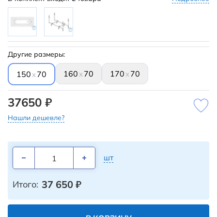
Другие размеры:
160
70
170
70
x
x
150
70
x
37650 ₽
Нашли дешевле?
шт
37 650
₽
Итого: