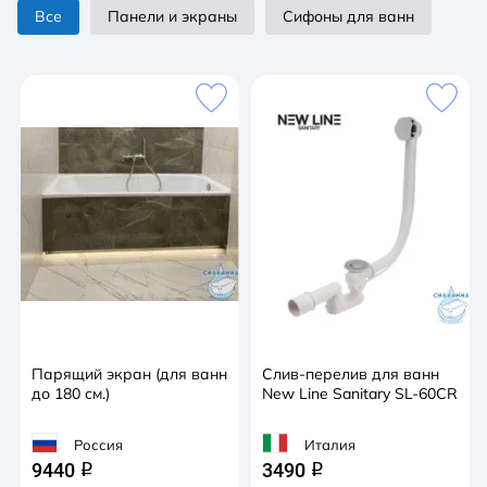
всех акриловых ванн доступна установка
Все
Панели и экраны
Сифоны для ванн
гидромассажа (кроме отдельно стоящих ванн).
Ванны C-bath изготавливаются из литьевого
акрила. Эта технология обеспечивает устойчивость
к истиранию,высокую прочность и химическую
прочность и обладает антискользящими
свойствами. Непористая поверхность литьевого
акрила обеспечивает защиту от осаждения грязи и
не создает благоприятную среду для развития
бактерий.
Парящий экран (для ванн
Слив-перелив для ванн
до 180 см.)
New Line Sanitary SL-60CR
Россия
Италия
9440
3490
q
q