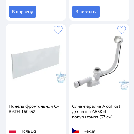
В корзину
В корзину
Панель фронтальная C-
Слив-перелив AlcaPlast
BATH 150x52
для ванн A55KM
полуавтомат (57 см)
Польша
Чехия