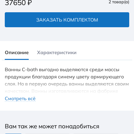
37650
₽
2
товар(а)
ЗАКАЗАТЬ КОМПЛЕКТОМ
Описание
Характеристики
Ванны С-bath выгодно выделяются среди массы
продукции благодаря синему цвету армирующего
слоя. Но в первую очередь ванны выделяются своим
качеством. Ванны изготавливаются на фабрике
Centrum (Польша). Акриловая сантехника Centrum
Смотреть всё
изготовлена на алюминиевых пресс-формах из
сырья высокого качества, имеет двуслойное
армирование полиэфирной смолой и соответствует
Вам так же может понадобиться
всем международным стандартам качества. Для