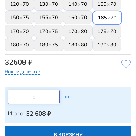
120
70
130
70
140
70
150
70
x
x
x
x
150
75
155
70
160
70
x
x
x
165
70
x
170
70
170
75
170
80
175
70
x
x
x
x
180
70
180
75
180
80
190
80
x
x
x
x
32608 ₽
Нашли дешевле?
шт
32 608
₽
Итого:
В КОРЗИНУ