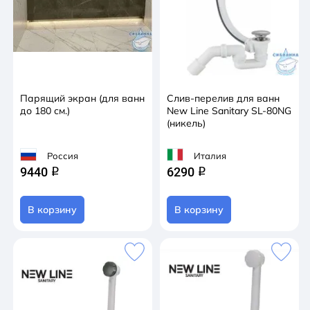
расположение тела в ванне; - гарантия 17 лет -
качественный материал, который прослужит долго.
Парящий экран (для ванн
Слив-перелив для ванн
до 180 см.)
New Line Sanitary SL-80NG
(никель)
Россия
Италия
9440
6290
q
q
В корзину
В корзину