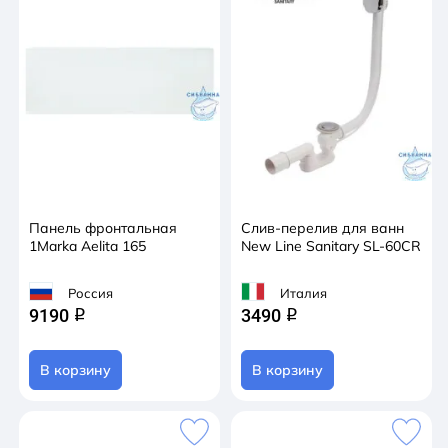
Панель фронтальная
Слив-перелив для ванн
1Marka Aelita 165
New Line Sanitary SL-60CR
Россия
Италия
9190
3490
q
q
В корзину
В корзину