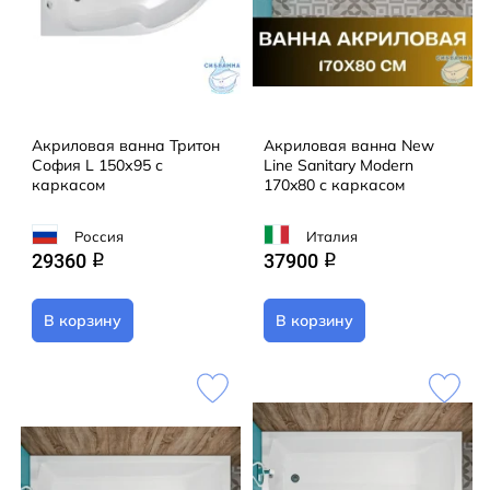
Акриловая ванна Тритон
Акриловая ванна New
София L 150х95 с
Line Sanitary Modern
каркасом
170x80 с каркасом
Россия
Италия
29360
37900
q
q
В корзину
В корзину