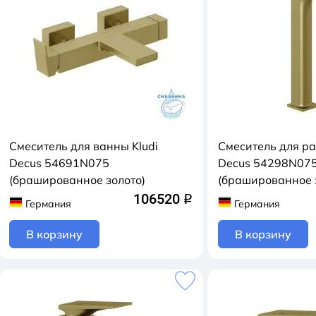
Смеситель для ванны Kludi
Смеситель для ра
Decus 54691N075
Decus 54298N07
(брашированное золото)
(брашированное з
106520
q
Германия
Германия
В корзину
В корзину