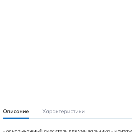
Описание
Характеристики
- однорычажный смеситель для умывальника - монтаж на