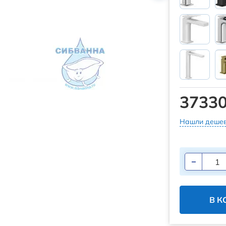
37330
Нашли дешев
В К