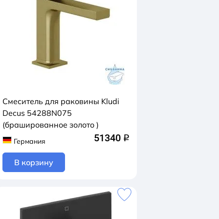
Смеситель для раковины Kludi
Decus 54288N075
(брашированное золото )
51340
q
Германия
В корзину