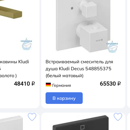
ковины Kludi
Встраиваемый смеситель для
5
душа Kludi Decus 548855375
олото )
(белый матовый)
48410
65530
q
q
Германия
В корзину