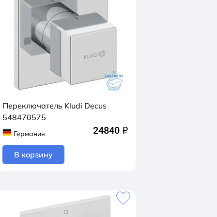
Переключатель Kludi Decus
548470575
24840
q
Германия
В корзину