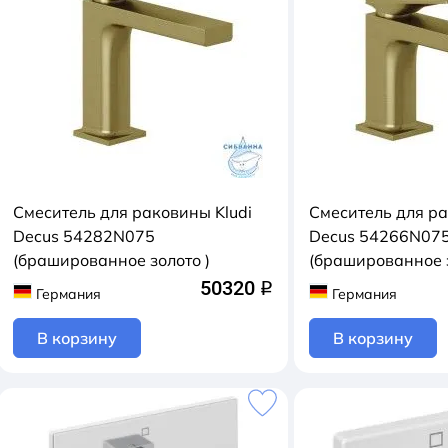
Смеситель для раковины Kludi
Смеситель для ра
Decus 54282N075
Decus 54266N07
(брашированное золото )
(брашированное з
50320
q
Германия
Германия
В корзину
В корзину