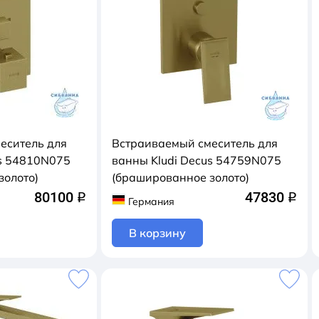
еситель для
Встраиваемый смеситель для
us 54810N075
ванны Kludi Decus 54759N075
золото)
(брашированное золото)
80100
47830
q
q
Германия
В корзину