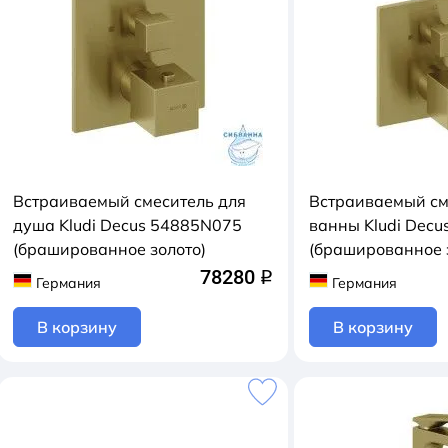
Встраиваемый смеситель для
Встраиваемый см
душа Kludi Decus 54885N075
ванны Kludi Dec
(брашированное золото)
(брашированное 
78280
q
Германия
Германия
В корзину
В корзину