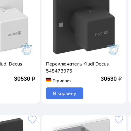
udi Decus
Переключатель Kludi Decus
548473975
30530
30530
q
q
Германия
В корзину