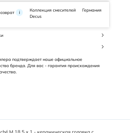
Коллекция смесителей
Германия
возврат
i
Decus
ки
илера подтверждает наше официальное
ство бренда. Для вас - гарантия происхождения
ачества.
hé M 18,5 x 1 - керамическая головка с