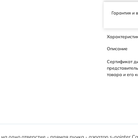
Гарантия и 
Характеристи
Описание
Сертификат д
представитель
товара и его к
 одно отверстие - прямая ручка - аэратор s-pointer Cac