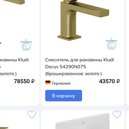
ковины Kludi
Смеситель для раковины Kludi
5
Decus 54290N075
олото )
(брашированное золото )
78550
43570
q
q
Германия
В корзину