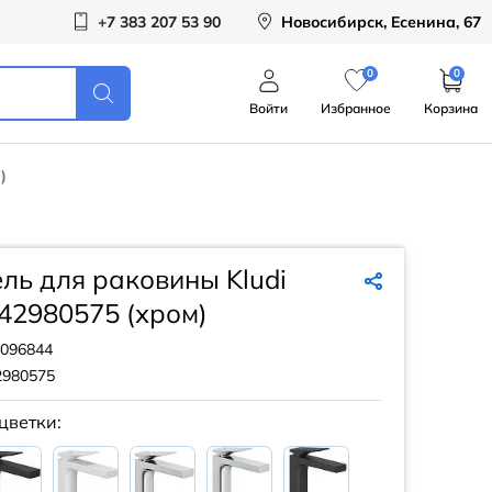
+7 383 207 53 90
Новосибирск, Есенина, 67
0
0
Войти
Избранное
Корзина
)
ль для раковины Kludi
42980575 (хром)
096844
2980575
цветки: