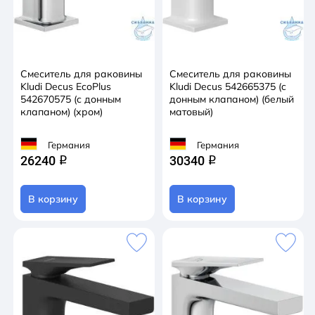
Смеситель для раковины
Смеситель для раковины
Kludi Decus EcoPlus
Kludi Decus 542665375 (c
542670575 (c донным
донным клапаном) (белый
клапаном) (хром)
матовый)
Германия
Германия
26240
30340
q
q
В корзину
В корзину