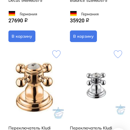
Decus 548460575
Balance 528460575
Германия
Германия
27690
35920
q
q
В корзину
В корзину
Переключатель Kludi
Переключатель Kludi