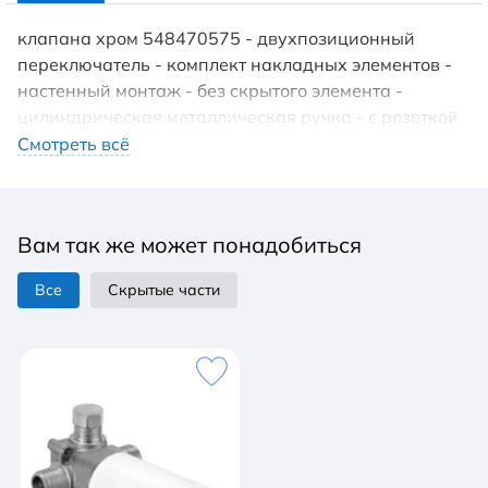
клапана хром 548470575 - двухпозиционный
переключатель - комплект накладных элементов -
настенный монтаж - без скрытого элемента -
цилиндрическая металлическая ручка - с розеткой
80 х 80 мм Скрытый элемент приобретается
Смотреть всё
отдельно.
Вам так же может понадобиться
Все
Скрытые части