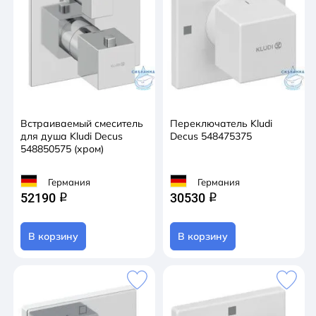
Встраиваемый смеситель
Переключатель Kludi
для душа Kludi Decus
Decus 548475375
548850575 (хром)
Германия
Германия
52190
30530
q
q
В корзину
В корзину