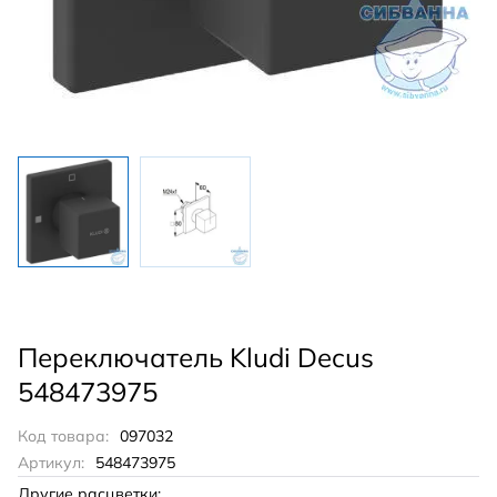
Переключатель Kludi Decus
548473975
Код товара:
097032
Артикул:
548473975
Другие расцветки: