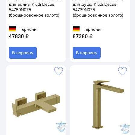
для ванны Kludi Decus
для душа Kludi Decus
54759N075
54739N075
(брашированное золото)
(брашированное золото)
Германия
Германия
47830
87380
q
q
В корзину
В корзину