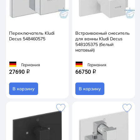
Переключатель Kludi
Встраиваемый смеситель
Decus 548460575
для ванны Kludi Decus
548105375 (белый
матовый)
Германия
Германия
27690
66750
q
q
В корзину
В корзину