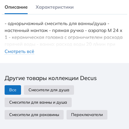
Описание
Характеристики
- однорычажный смеситель для ванны/душа -
настенный монтаж - прямая ручка - аэратор М 24 х
1 - керамическая головка с ограничителем расхода
горячей воды - ванна: расход воды 20 л/мин при
давлении 3 бара - душ: расход воды 18 л/мин при
Смотреть всё
давлении 3 бара - обратный клапан -
автоматический. переключатель душ/ванна - Выход
для душа G 1/2 - эксцентриковые соединения G 1/2
Другие товары коллекции Decus
x G 3/4.
Все
Смесители для душа
Смесители для ванны и душа
Смесители для раковины
Переключатели