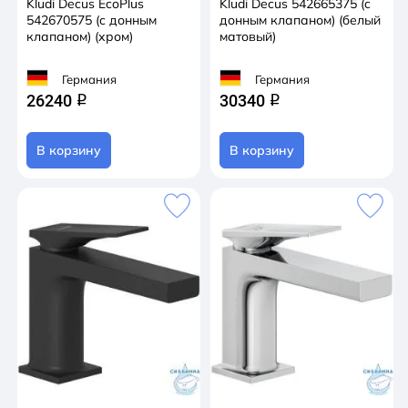
Kludi Decus EcoPlus
Kludi Decus 542665375 (c
542670575 (c донным
донным клапаном) (белый
клапаном) (хром)
матовый)
Германия
Германия
26240
30340
q
q
В корзину
В корзину