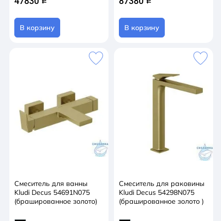
47830
87380
q
q
В корзину
В корзину
Смеситель для ванны
Смеситель для раковины
Kludi Decus 54691N075
Kludi Decus 54298N075
(брашированное золото)
(брашированное золото )