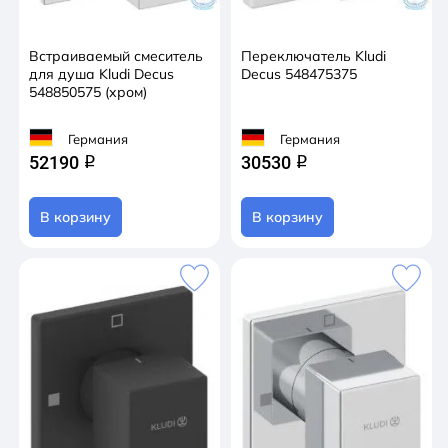
Встраиваемый смеситель
Переключатель Kludi
для душа Kludi Decus
Decus 548475375
548850575 (хром)
Германия
Германия
52190
30530
q
q
В корзину
В корзину