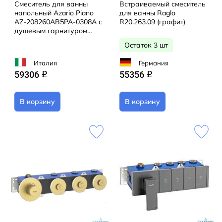
Смеситель для ванны
Встраиваемый смеситель
напольный Azario Piano
для ванны Raglo
AZ-208260AB5PA-0308A с
R20.263.09 (графит)
душевым гарнитуром
(черный матовый)
Остаток 3 шт
Италия
Германия
59306
55356
q
q
В корзину
В корзину