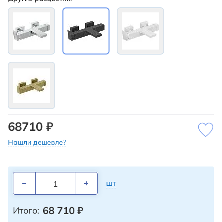
68710 ₽
Нашли дешевле?
шт
68 710
₽
Итого: