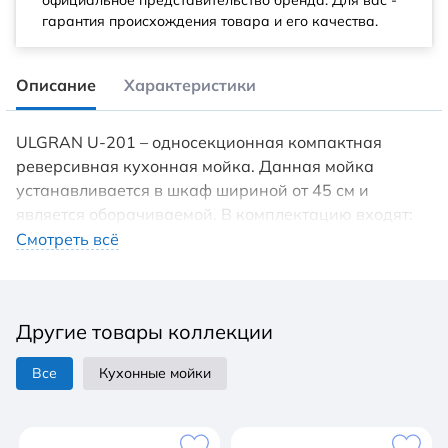
официальное представительство бренда. Для вас -
гарантия происхождения товара и его качества.
Описание
Характеристики
ULGRAN U-201 – односекционная компактная
реверсивная кухонная мойка. Данная мойка
устанавливается в шкаф шириной от 45 см и
является оборачиваемой. В комплектацию входят:
сливная арматура с гофротрубой, технический
Смотреть всё
паспорт и гарантийный талон. Заводская гарантия
составляет 4 года, а срок службы данной мойки, при
соблюдении основных правил ухода за ней,
Другие товары коллекции
составляет более 10 лет. Мойки ULGRAN (Улгран)
изготавливаются на современном
Все
Кухонные мойки
автоматизированном оборудовании по
инжекционной технологии (литье под давлением) и
имеют сравнительно малый вес при высокой