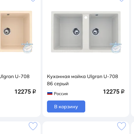
Ulgran U-708
Кухонная мойка Ulgran U-708
86 серый
12275
12275
q
q
Россия
В корзину