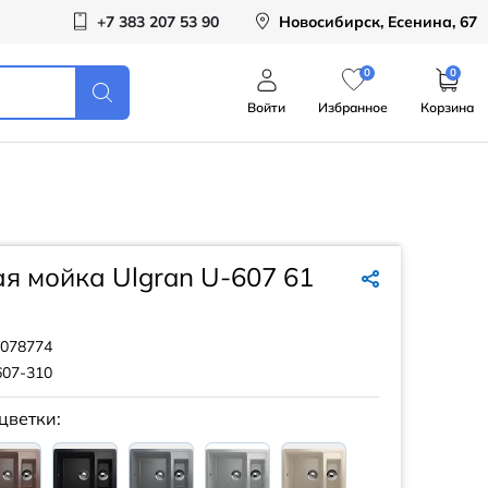
+7 383 207 53 90
Новосибирск, Есенина, 67
0
0
Войти
Избранное
Корзина
я мойка Ulgran U-607 61
078774
607-310
цветки: