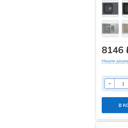
8146 
Нашли дешев
В К