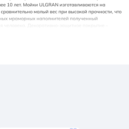
олее 10 лет. Мойки ULGRAN изготавливаются на
сравнительно малый вес при высокой прочности, что
льных мраморных наполнителей полученный
ья человека. Декоративно-защитное покрытие –
 антибактериальные свойства и надежно защищает от
е шумопоглощение при падении струи воды и
я неабразивными средствами, очень долго сохраняя