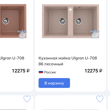
Ulgran U-708
Кухонная мойка Ulgran U-708
86 песочный
12275
12275
q
q
Россия
В корзину