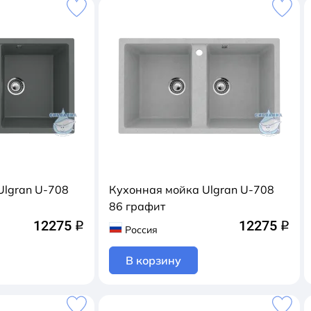
Ulgran U-708
Кухонная мойка Ulgran U-708
86 графит
12275
12275
q
q
Россия
В корзину