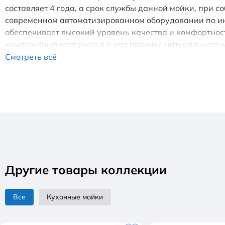
составляет 4 года, а срок службы данной мойки, при 
современном автоматизированном оборудовании по инж
обеспечивает высокий уровень качества и комфортно
композитный материал в 8 раз прочнее натурального 
гелькоут не имеет микропор и не впитывает никакие б
Смотреть всё
механических повреждений. Мойки ULGRAN устойчивы 
увеличенное сопротивление внешнему износу (царапина
свой цвет и первозданный внешний вид.
Другие товары коллекции
Все
Кухонные мойки