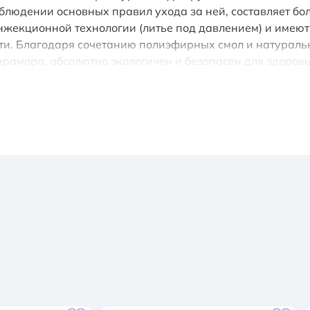
соблюдении основных правил ухода за ней, составляет б
екционной технологии (литье под давлением) и имеют 
сти. Благодаря сочетанию полиэфирных смол и натура
мрамора, абсолютно экологичен и безопасен для здоров
ытовые загрязнения, устойчиво к ультрафиолету, имеет
к термическим воздействиям и кипятку, имеют отлично
м, ударам). Мойки просты в уходе и без труда чистятс