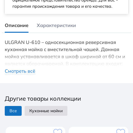
официальное представительство бренда. Для вас -
гарантия происхождения товара и его качества.
Описание
Характеристики
ULGRAN U-610 – односекционная реверсивная
кухонная мойка с вместительной чашей. Данная
мойка устанавливается в шкаф шириной от 60 см и
является оборачиваемой. В комплектацию входят:
сливная арматура с гофротрубой, технический
Смотреть всё
паспорт и гарантийный талон. Заводская гарантия
составляет 4 года, а срок службы данной мойки, при
соблюдении основных правил ухода за ней,
Другие товары коллекции
составляет более 10 лет. Мойки ULGRAN (Улгран)
изготавливаются на современном
Все
Кухонные мойки
автоматизированном оборудовании по
инжекционной технологии (литье под давлением) и
имеют сравнительно малый вес при высокой