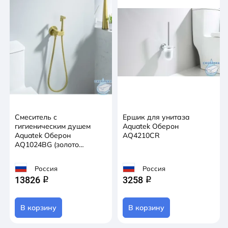
Смеситель с
Ершик для унитаза
гигиеническим душем
Aquatek Оберон
Aquatek Оберон
AQ4210CR
AQ1024BG (золото
шлифованное)
Россия
Россия
13826
3258
q
q
В корзину
В корзину