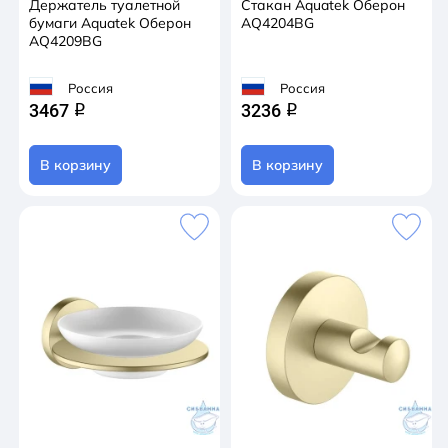
Держатель туалетной
Стакан Aquatek Оберон
бумаги Aquatek Оберон
AQ4204BG
AQ4209BG
Россия
Россия
3467
3236
q
q
В корзину
В корзину