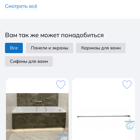
сантехнический акрил "Degussa" немецкого
Смотреть всё
производства, обладающий максимальной
гигиеничностью и комфортом.
Вам так же может понадобиться
Все
Панели и экраны
Карнизы для ванн
Сифоны для ванн