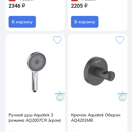
2346
2205
q
q
В корзину
В корзину
Ручной душ Aquatek 3
Крючок Aquatek Оберон
режима AQ2007CR (хром)
AQ4201MB