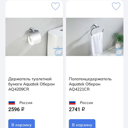
Держатель туалетной
Полотенцедержатель
бумаги Aquatek Оберон
Aquatek Оберон
AQ4209CR
AQ4221CR
Россия
Россия
2596
2741
q
q
В корзину
В корзину