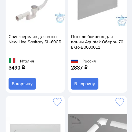
Слив-перелив для ванн
Панель боковая для
New Line Sanitary SL-60CR
ванны Aquatek Оберон 70
EKR-B0000011
Италия
Россия
3490
2837
q
q
В корзину
В корзину