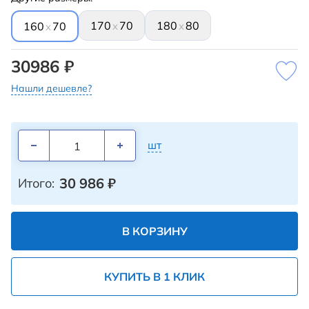
170
70
180
80
x
x
160
70
x
30986 ₽
Нашли дешевле?
шт
30 986
₽
Итого:
В КОРЗИНУ
КУПИТЬ В 1 КЛИК