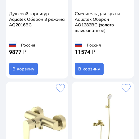
Душевой гарнитур
Смеситель для кухни
Aquatek Оберон 3 режима
Aquatek Оберон
AQ2016BG
AQ1282BG (золото
шлифованное)
Россия
Россия
9877
11574
q
q
В корзину
В корзину