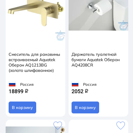
Смеситель для раковины
Держатель туалетной
встраиваемый Aquatek
бумаги Aquatek Оберон
Оберон AQ1213BG
AQ4208CR
(золото шлифованное)
Россия
Россия
18899
2052
q
q
В корзину
В корзину