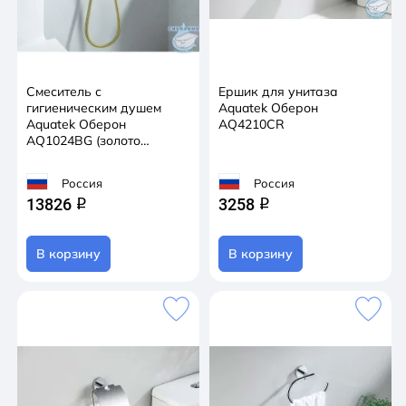
Смеситель с
Ершик для унитаза
гигиеническим душем
Aquatek Оберон
Aquatek Оберон
AQ4210CR
AQ1024BG (золото
шлифованное)
Россия
Россия
13826
3258
q
q
В корзину
В корзину