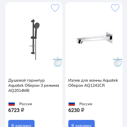
Душевой гарнитур
Излив для ванны Aquatek
Aquatek Оберон 3 режима
Оберон AQ1241CR
AQ2014MB
Россия
Россия
6723
6230
q
q
В корзину
В корзину