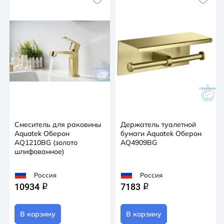
Смеситель для раковины
Держатель туалетной
Aquatek Оберон
бумаги Aquatek Оберон
AQ1210BG (золото
AQ4909BG
шлифованное)
Россия
Россия
10934
7183
q
q
В корзину
В корзину