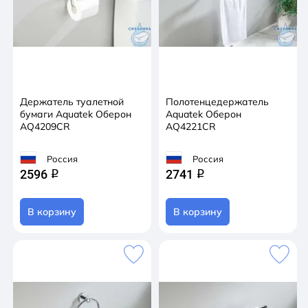
Держатель туалетной
Полотенцедержатель
бумаги Aquatek Оберон
Aquatek Оберон
AQ4209CR
AQ4221CR
Россия
Россия
2596
2741
q
q
В корзину
В корзину