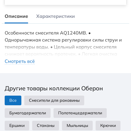
Описание
Характеристики
Особенности смесителя AQ1240MB. •
Однорычажная система регулировки силы струи и
температуры воды. • Цельный корпус смесителя
снижает вероятность протечек. • Легкая очистка
аэратора. • Латунный вытяжной переключатель на
Смотреть всё
душ . • Лейка и шланг в комплект не входят.
Другие товары коллекции Оберон
Все
Смесители для раковины
Бумагодержатели
Полотенцедержатели
Ершики
Стаканы
Мыльницы
Крючки