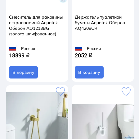
Смеситель для раковины
Держатель туалетной
встраиваемый Aquatek
бумаги Aquatek Оберон
Оберон AQ1213BG
AQ4208CR
(золото шлифованное)
Россия
Россия
18899
2052
q
q
В корзину
В корзину