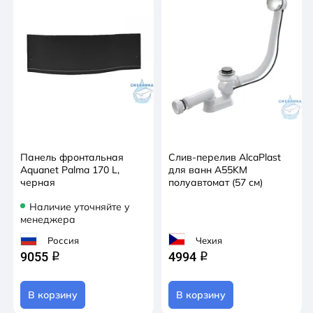
Панель фронтальная
Слив-перелив AlcaPlast
Aquanet Palma 170 L,
для ванн A55KM
черная
полуавтомат (57 см)
Наличие уточняйте у
менеджера
Россия
Чехия
9055
4994
q
q
В корзину
В корзину