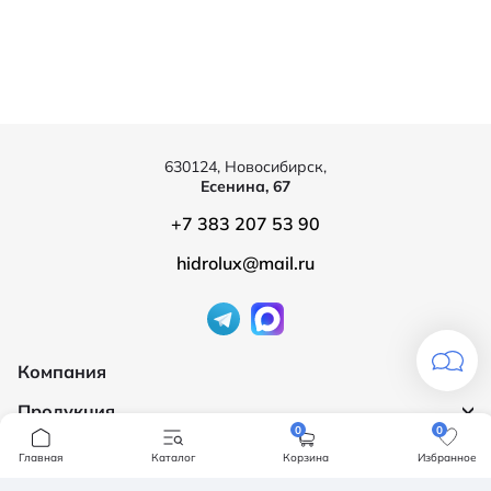
630124, Новосибирск,
Есенина, 67
+7 383 207 53 90
hidrolux@mail.ru
Компания
Продукция
О компании
0
0
Бренды
Ванны
Главная
Каталог
Корзина
Избранное
Доставка и оплата
Мебель для ванной