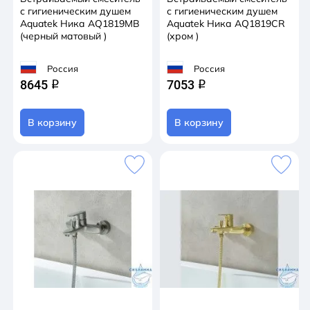
с гигиеническим душем
с гигиеническим душем
Aquatek Ника AQ1819MB
Aquatek Ника AQ1819CR
(черный матовый )
(хром )
Россия
Россия
8645
7053
q
q
В корзину
В корзину