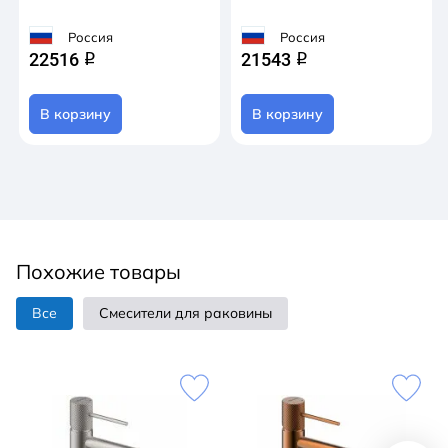
Россия
Россия
22516
21543
q
q
В корзину
В корзину
Похожие товары
Все
Смесители для раковины