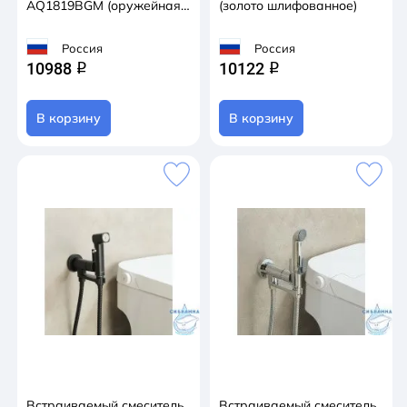
AQ1819BGM (оружейная
(золото шлифованное)
сталь)
Россия
Россия
10988
10122
q
q
В корзину
В корзину
Встраиваемый смеситель
Встраиваемый смеситель