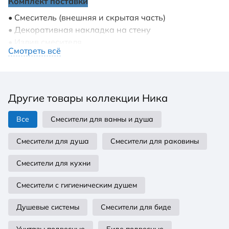
Комплект поставки
• Смеситель (внешняя и скрытая часть)
• Декоративная накладка на стену
• Излив смесителя
Смотреть всё
Описание
Аэратор: Neoperl, Швейцария
Вращение излива: фиксированный
Другие товары коллекции Ника
Тип управления: рычажный
Назначение: для умывальника
Все
Смесители для ванны и душа
Количество монтажных отверстий: 2 отверстия
Подключение к системе водоснабжения: скрытая
Смесители для душа
Смесители для раковины
часть
Механизм: керамический картридж Sedal, Испания
Смесители для кухни
Диаметр картриджа (мм): 35
Максимальный объем расхода воды при 3 барах:
Смесители с гигиеническим душем
15,90 л/мин
Душевые системы
Смесители для биде
Особенности смесителя AQ1813CR