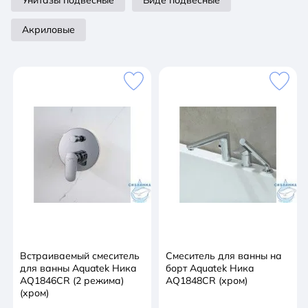
Унитазы подвесные
Биде подвесные
• однорычажная система регулировки силы струи и
температуры воды
Акриловые
• цельный корпус смесителя снижает вероятность
протечек
• скрытый монтаж
• готовый к установке комплект: в комплекте
внешняя и скрытая части
• легкая очистка аэратора
Встраиваемый смеситель
Смеситель для ванны на
для ванны Aquatek Ника
борт Aquatek Ника
AQ1846CR (2 режима)
AQ1848CR (хром)
(хром)