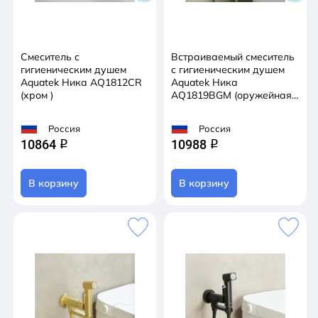
Смеситель с
Встраиваемый смеситель
гигиеническим душем
с гигиеническим душем
Aquatek Ника AQ1812CR
Aquatek Ника
(хром )
AQ1819BGM (оружейная
сталь)
Россия
Россия
10864
10988
q
q
В корзину
В корзину