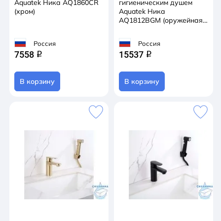
Aquatek Ника AQ1860CR
гигиеническим душем
(хром)
Aquatek Ника
AQ1812BGM (оружейная
сталь)
Россия
Россия
7558
15537
q
q
В корзину
В корзину