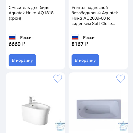
Смеситель для биде
Унитаз подвесной
Aquatek Ника AQ1818
безободковый Aquatek
(хром)
Ника AQ2009-00 (с
сиденьем Soft Close
(микролифт)
Россия
Россия
6660
8167
q
q
В корзину
В корзину