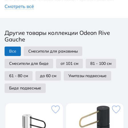
Излив: фиксированный Количество монтажных
Смотреть всё
отверстий: 1 Керамический картридж 25 мм
Аэратор Донный клапан Расход воды: 5 л/мин
Материал: латунь Цвет корпуса: хром Цвет ручки:
Другие товары коллекции Odeon Rive
белый
Gauche
Все
Смесители для раковины
Смесители для биде
от 101 см
81 - 100 см
61 - 80 см
до 60 см
Унитазы подвесные
Биде подвесные