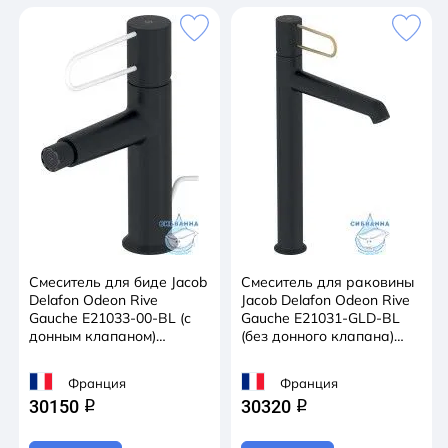
Смеситель для биде Jacob
Смеситель для раковины
Delafon Odeon Rive
Jacob Delafon Odeon Rive
Gauche E21033-00-BL (с
Gauche E21031-GLD-BL
донным клапаном)
(без донного клапана)
(черный/белый)
(черный/золото)
Франция
Франция
30150
30320
q
q