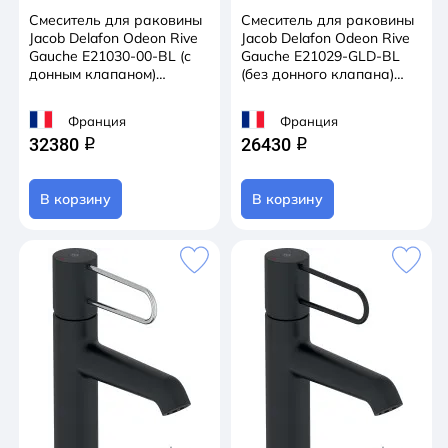
Смеситель для раковины
Смеситель для раковины
Jacob Delafon Odeon Rive
Jacob Delafon Odeon Rive
Gauche E21030-00-BL (с
Gauche E21029-GLD-BL
донным клапаном)
(без донного клапана)
(черный/белый)
(черный/золото)
Франция
Франция
32380
26430
q
q
В корзину
В корзину