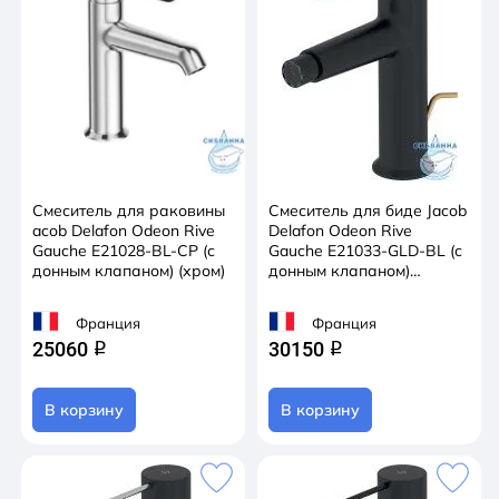
Смеситель для раковины
Смеситель для биде Jacob
acob Delafon Odeon Rive
Delafon Odeon Rive
Gauche E21028-BL-CP (с
Gauche E21033-GLD-BL (с
донным клапаном) (хром)
донным клапаном)
(черный/золото)
Франция
Франция
25060
30150
q
q
В корзину
В корзину