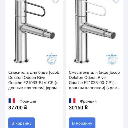
Смеситель для биде Jacob
Смеситель для биде Jacob
Delafon Odeon Rive
Delafon Odeon Rive
Gauche E21033-BLV-CP (с
Gauche E21033-00-CP (с
донным клапаном) (хром/
донным клапаном) (хром/
черный)
белый)
Франция
Франция
37700
30160
q
q
В корзину
В корзину