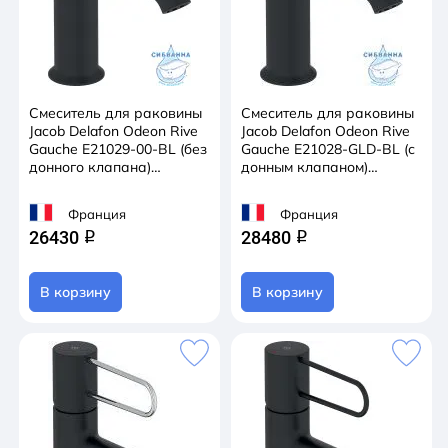
Смеситель для раковины
Смеситель для раковины
Jacob Delafon Odeon Rive
Jacob Delafon Odeon Rive
Gauche E21029-00-BL (без
Gauche E21028-GLD-BL (с
донного клапана)
донным клапаном)
(черный/белый)
(черный/золото)
Франция
Франция
26430
28480
q
q
В корзину
В корзину