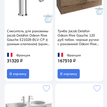
Смеситель для раковины
Тумба Jacob Delafon
Jacob Delafon Odeon Rive
Odeon Rive Gauche 120
Gauche E21028-BLV-CP (с
дуб табак. черные ручки
донным клапаном) (хром/
с раковиной Odeon Rive
черный)
Gauche 120
Франция
Франция
31320
167510
q
q
В корзину
В корзину