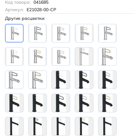
Код товара:
041685
Артикул:
E21028-00-CP
Другие расцветки: