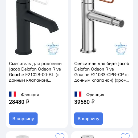
Смеситель для раковины
Смеситель для биде Jacob
Jacob Delafon Odeon Rive
Delafon Odeon Rive
Gauche E21028-00-BL (с
Gauche E21033-CPR-CP (с
донным клапаном)
донным клапаном) (хром/
(черный/белый)
медь)
Франция
Франция
28480
39580
q
q
В корзину
В корзину