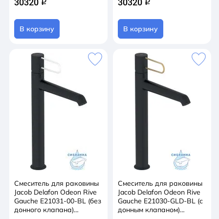
30320
30320
q
q
В корзину
В корзину
Смеситель для раковины
Смеситель для раковины
Jacob Delafon Odeon Rive
Jacob Delafon Odeon Rive
Gauche E21031-00-BL (без
Gauche E21030-GLD-BL (с
донного клапана)
донным клапаном)
(черный/белый)
(черный/золото)