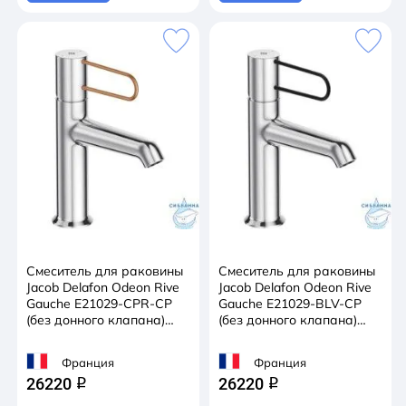
Смеситель для раковины
Смеситель для раковины
Jacob Delafon Odeon Rive
Jacob Delafon Odeon Rive
Gauche E21029-CPR-CP
Gauche E21029-BLV-CP
(без донного клапана)
(без донного клапана)
(хром/медь)
(хром/черный)
Франция
Франция
26220
26220
q
q