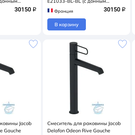
 донным
E21033-BL-BL (с донным
ый/хром)
клапаном) (черный матовый)
30150
30150
q
q
Франция
В корзину
аковины Jacob
Смеситель для раковины Jacob
ve Gauche
Delafon Odeon Rive Gauche