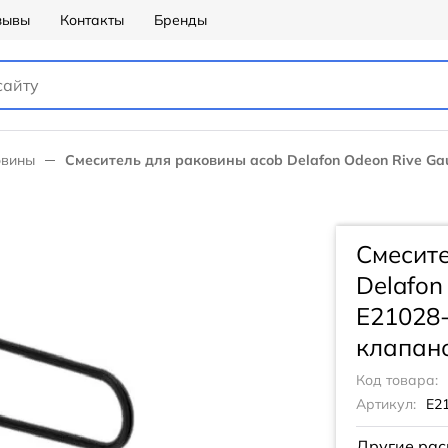
зывы
Контакты
Бренды
овины
Смеситель для раковины acob Delafon Odeon Rive Ga
Смесите
Delafon
E21028-
клапано
Код товара:
Артикул:
E2
Другие рас