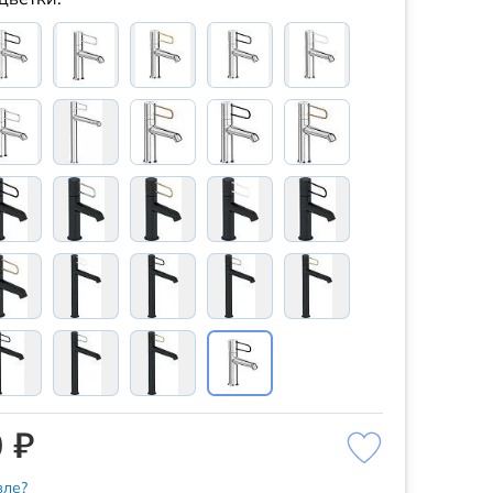
 ₽
ле?