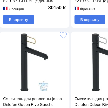
E21033-GLD-BL (с донным
E21033-CP-BL (с
клапаном) (черный/золото)
клапаном) (черн
30150
q
Франция
Франция
В корзину
В корзину
Смеситель для раковины Jacob
Смеситель для р
Delafon Odeon Rive Gauche
Delafon Odeon Ri