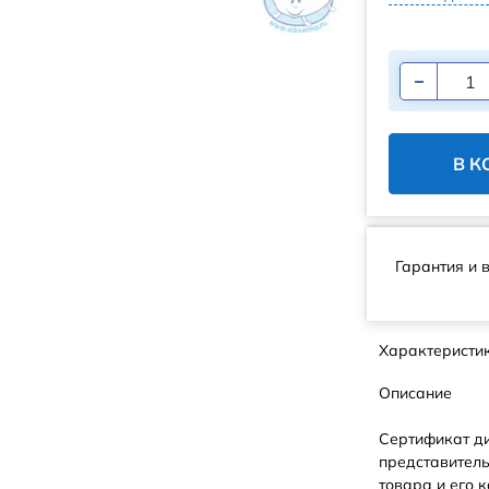
В К
Гарантия и 
Характеристи
Описание
Сертификат д
представитель
товара и его к