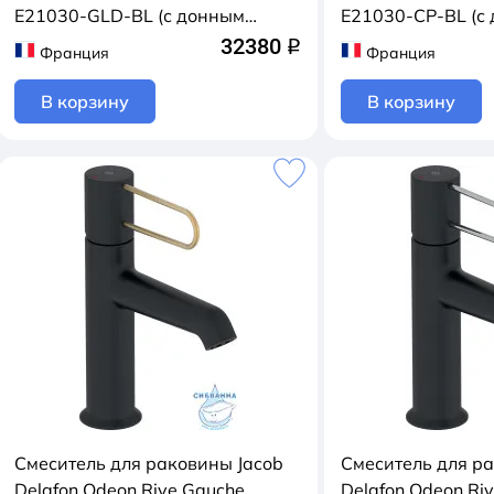
E21030-GLD-BL (с донным
E21030-CP-BL (с
клапаном) (черный/золото)
клапаном) (черн
32380
q
Франция
Франция
В корзину
В корзину
Смеситель для раковины Jacob
Смеситель для р
Delafon Odeon Rive Gauche
Delafon Odeon Ri