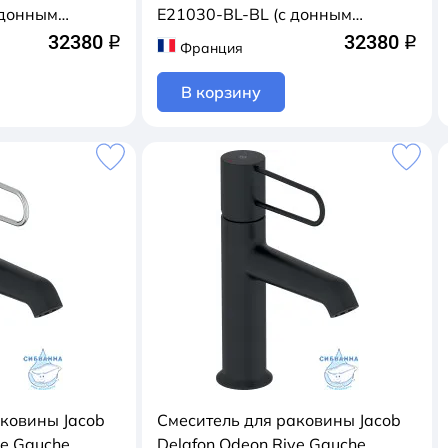
 донным
E21030-BL-BL (с донным
ый/хром)
клапаном) (черный матовый)
32380
32380
q
q
Франция
В корзину
аковины Jacob
Смеситель для раковины Jacob
ve Gauche
Delafon Odeon Rive Gauche