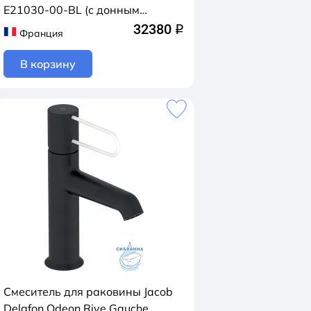
E21030-00-BL (с донным
клапаном) (черный/белый)
32380
q
Франция
В корзину
Смеситель для раковины Jacob
Delafon Odeon Rive Gauche