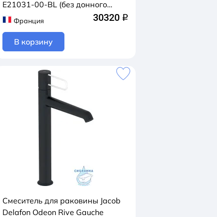
E21031-00-BL (без донного
клапана) (черный/белый)
30320
q
Франция
В корзину
Смеситель для раковины Jacob
Delafon Odeon Rive Gauche