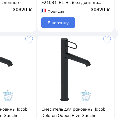
з донного
E21031-BL-BL (без донного
/хром)
клапана) (черный матовый)
30320
30320
q
q
Франция
В корзину
аковины Jacob
Смеситель для раковины Jacob
ve Gauche
Delafon Odeon Rive Gauche