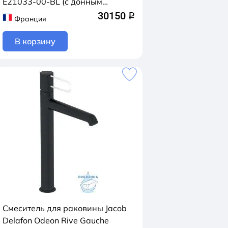
E21033-00-BL (с донным
клапаном) (черный/белый)
30150
q
Франция
В корзину
Смеситель для раковины Jacob
Delafon Odeon Rive Gauche