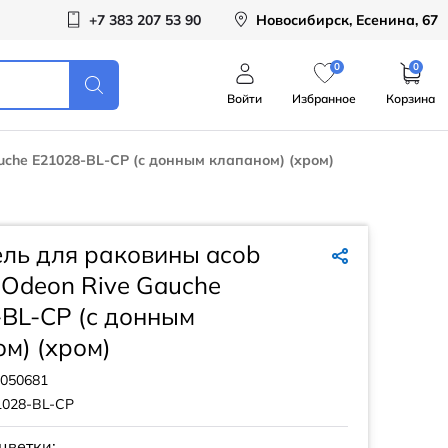
+7 383 207 53 90
Новосибирск, Есенина, 67
0
0
Войти
Избранное
Корзина
uche E21028-BL-CP (с донным клапаном) (хром)
ль для раковины acob
 Odeon Rive Gauche
BL-CP (с донным
м) (хром)
050681
1028-BL-CP
цветки: