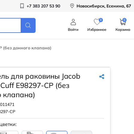
+7 383 207 53 90
Новосибирск, Есенина, 67
0
0
Войти
Избранное
Корзина
P (без донного клапана)
ль для раковины Jacob
 Cuff E98297-CP (без
 клапана)
011471
8297-CP
цветки: