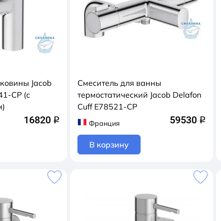
аковины Jacob
Смеситель для ванны
41-CP (с
термостатический Jacob Delafon
м)
Cuff E78521-CP
16820
59530
q
q
Франция
В корзину