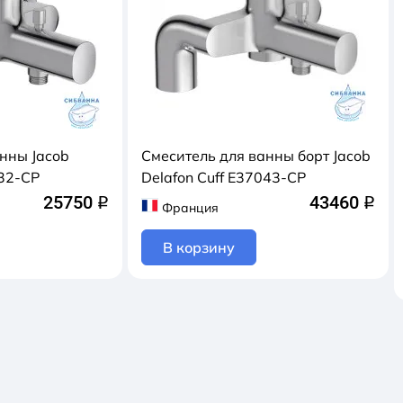
нны Jacob
Смеситель для ванны борт Jacob
532-CP
Delafon Cuff E37043-CP
25750
43460
q
q
Франция
В корзину