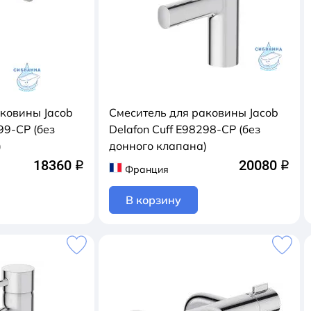
аковины Jacob
Смеситель для раковины Jacob
99-CP (без
Delafon Cuff E98298-CP (без
)
донного клапана)
18360
20080
q
q
Франция
В корзину