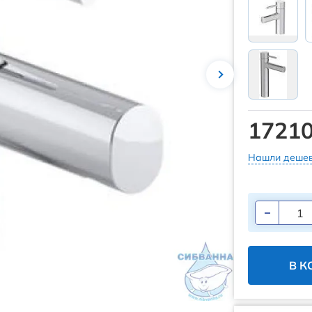
17210
Нашли дешев
В К