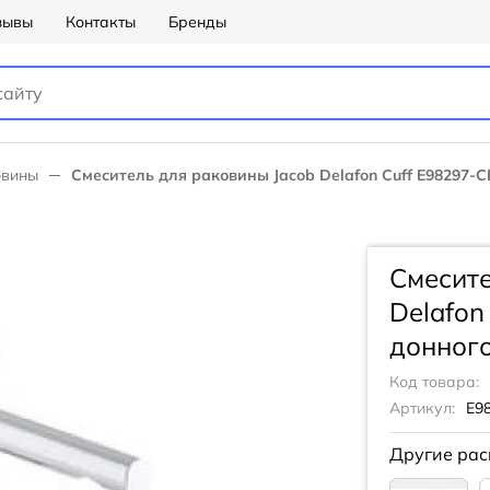
зывы
Контакты
Бренды
овины
Смеситель для раковины Jacob Delafon Cuff E98297-C
Смесите
Delafon
донного
Код товара:
Артикул:
E9
Другие рас