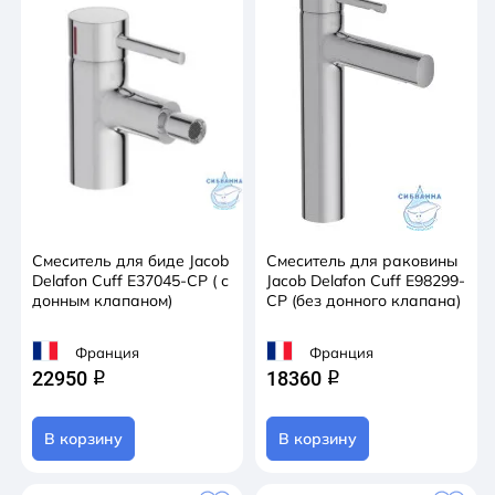
Смеситель для биде Jacob
Смеситель для раковины
Delafon Cuff E37045-CP ( с
Jacob Delafon Cuff E98299-
донным клапаном)
CP (без донного клапана)
Франция
Франция
22950
18360
q
q
В корзину
В корзину