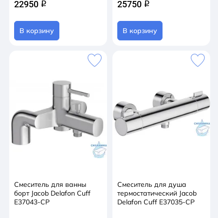
22950
25750
q
q
В корзину
В корзину
Смеситель для ванны
Смеситель для душа
борт Jacob Delafon Cuff
термостатический Jacob
E37043-CP
Delafon Cuff E37035-CP