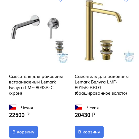
Смеситель для раковины
Смеситель для раковины
встраиваемый Lemark
Lemark Белуга LMF-
Белуга LMF-8033B-C
8015B-BRLG
(хром)
(брашированное золото)
Чехия
Чехия
22500
20430
q
q
В корзину
В корзину