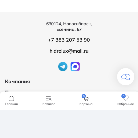
630124, Новосибирск,
Есенина, 67
+7 383 207 53 90
hidrolux@mail.ru
Компания
Продукция
О компании
0
0
Бренды
Ванны
Главная
Каталог
Корзина
Избранное
Доставка и оплата
Мебель для ванной
Обмен и возврат
Инсталяции, кнопки смыва
Карта сайта
Политика конфендициальности
Унитазы