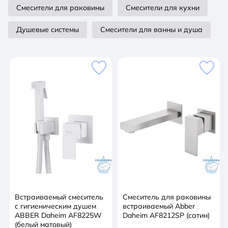
Материал
Смесители для раковины
Смесители для кухни
латунь
Душевые системы
Смесители для ванны и душа
Назначение
для раковины
Тип
однорычажный
Покрытие
сатин
Монтаж
горизонтальный (стандартный)
Количество монтажных отверстий
Встраиваемый смеситель
Смеситель для раковины
1
с гигиеническим душем
встраиваемый Abber
ABBER Daheim AF8225W
Daheim AF8212SP (сатин)
Излив
(белый матовый)