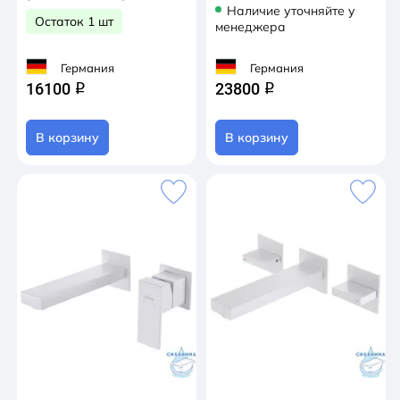
высокий
Наличие уточняйте у
Остаток 1 шт
менеджера
Стиль
Германия
Германия
современный
16100
23800
q
q
Номенклатура
В корзину
В корзину
Смесители
Страна
Германия
Коллекция
Daheim
Гарантия
5 лет
Цвет
сатин