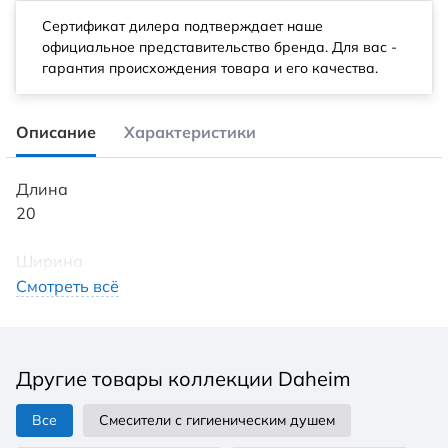
Сертификат дилера подтверждает наше
официальное представительство бренда. Для вас -
гарантия происхождения товара и его качества.
Описание
Характеристики
Длина
20
Ширина
5
Смотреть всё
Высота
31
Другие товары коллекции Daheim
Все
Смесители с гигиеническим душем