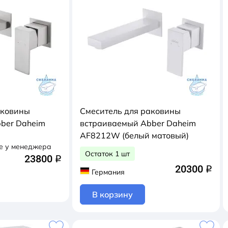
аковины
Смеситель для раковины
ber Daheim
встраиваемый Abber Daheim
)
AF8212W (белый матовый)
е у менеджера
Остаток 1 шт
23800
q
20300
q
Германия
В корзину