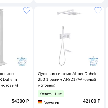
аковины
Душевая система Abber Daheim
250 1 режим AF8217W (белый
белый матовый)
матовый)
Остаток 1 шт
54300
42100
q
q
Германия