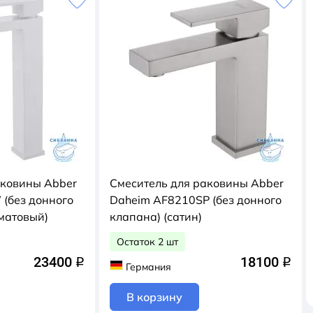
аковины Abber
Смеситель для раковины Abber
(без донного
Daheim AF8210SP (без донного
матовый)
клапана) (сатин)
Остаток 2 шт
23400
18100
q
q
Германия
В корзину