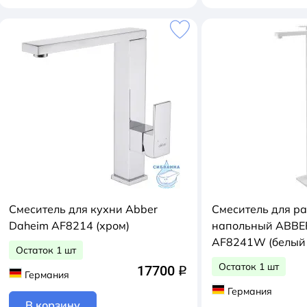
Смеситель для кухни Abber
Смеситель для р
Daheim AF8214 (хром)
напольный ABBER Daheim
AF8241W (
Остаток 1 шт
Остаток 1 шт
17700
q
Германия
Германия
В корзину