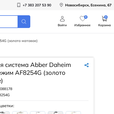
+7 383 207 53 90
Новосибирск, Есенина, 67
0
0
Войти
Избранное
Корзина
4G (золото матовое)
я система Abber Daheim
ежим AF8254G (золото
)
088178
8254G
цветки: