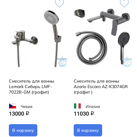
Смеситель для ванны
Смеситель для ванны
Lemark Сибирь LMF-
Azario Escaro AZ-K3074GR
7022B-GM (графит)
(графит )
Чехия
Италия
13000
11030
q
q
В корзину
В корзину