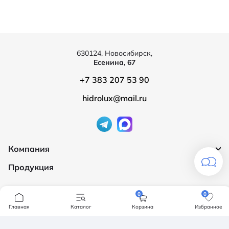
630124, Новосибирск,
Есенина, 67
+7 383 207 53 90
hidrolux@mail.ru
Компания
Продукция
О компании
Бренды
Ванны
0
0
Доставка и оплата
Мебель для ванной
Главная
Каталог
Корзина
Избранное
Обмен и возврат
Инсталяции, кнопки смыва
Карта сайта