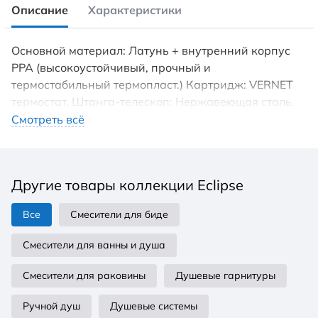
Описание
Характеристики
Основной материал: Латунь + внутренний корпус
PPA (высокоустойчивый, прочный и
термостабильный термопласт.) Картридж: VERNET
термостат. Штанга-телескоп: Нержавеющая сталь.
Верхний душ SLIM SUS304, Ф200 мм. Ручной душ
Смотреть всё
ABS 3 режима. Шланг для душа: 1,5 м шланг для
душа SUS304. Корпус с системой охлаждения COLD
TOUCH.
Другие товары коллекции Eclipse
Все
Смесители для биде
Смесители для ванны и душа
Смесители для раковины
Душевые гарнитуры
Ручной душ
Душевые системы