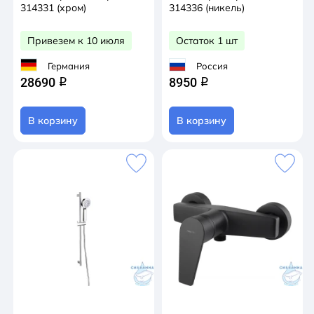
314331 (хром)
314336 (никель)
Привезем к 10 июля
Остаток 1 шт
Германия
Россия
28690
8950
q
q
В корзину
В корзину