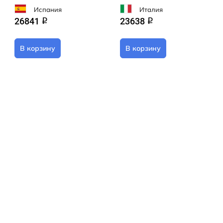
Испания
Италия
26841
23638
q
q
В корзину
В корзину