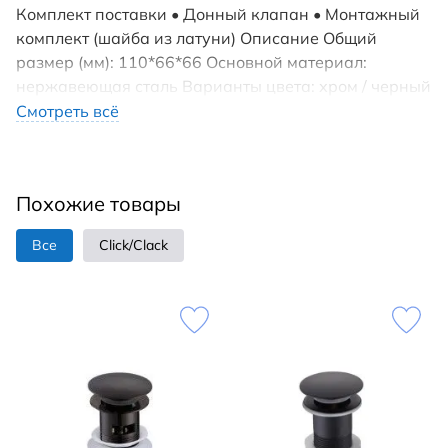
Комплект поставки • Донный клапан • Монтажный
комплект (шайба из латуни) Описание Общий
размер (мм): 110*66*66 Основной материал:
нержавеющая сталь Варианты цвета: хром / черный
матовый Тип продукта: Донный клапан
Смотреть всё
Назначение: Для раковины Диаметр слива, см: 3,2
С отверстием для перелива: да Система донного
клапана: клик-клак Подключение к сифону (см): 3,2
Похожие товары
Гарантия (лет): 3
Все
Click/Clack