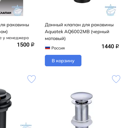
для раковины
Донный клапан для раковины
ром)
Aquatek AQ6002MB (черный
е у менеджера
матовый)
1500
q
1440
q
Россия
В корзину