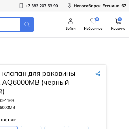
+7 383 207 53 90
Новосибирск, Есенина, 67
0
0
Войти
Избранное
Корзина
 клапан для раковины
k AQ6000MB (черный
й)
091169
6000MB
цветки: