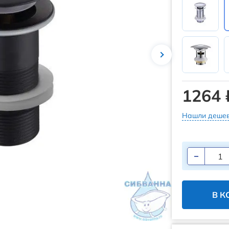
1264 
Нашли дешев
В К