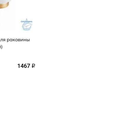
для раковины
й)
1467
q