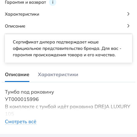
Гарантия и возврат
i
Характеристики
Описание
Сертификат дилера подтверждает наше
официальное представительство бренда. Для вас -
гарантия происхождения товара и его качества.
Описание
Характеристики
Тумба под раковину
УТ000015996
В комплекте с тумбой идёт раковина DREJA LUXURY
105
Материал фасада: МДФ // Материал корпуса: ЛДСП
Смотреть всё
Покрытие фасада: матовое, эмаль // Покрытие
корпуса: матовая эмаль