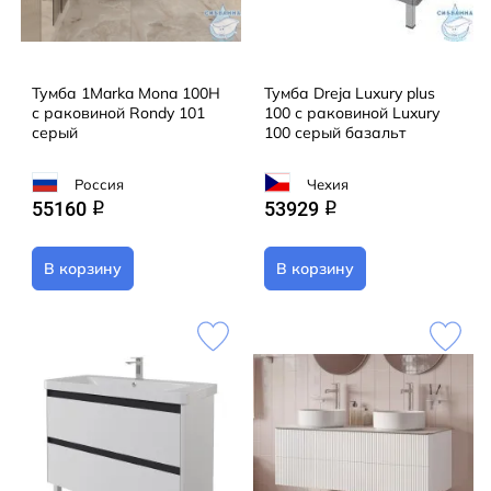
Тумба 1Marka Mona 100Н
Тумба Dreja Luxury plus
с раковиной Rondy 101
100 с раковиной Luxury
серый
100 серый базальт
Россия
Чехия
55160
53929
q
q
В корзину
В корзину