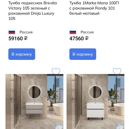
Тумба подвесная Brevita
Тумба 1Marka Mona 100П
Victory 105 зеленый с
с раковиной Rondy 101
раковиной Dreja Luxury
белый матовый
105
Россия
Россия
59160
47560
q
q
В корзину
В корзину