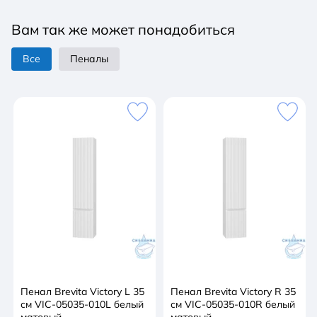
Монтаж: подвесной
Вам так же может понадобиться
Система хранения: с ящиками
Направляющие: с доводчиком, скрытого монтажа
Все
Пеналы
Цвет: белый
Размер мебели, мм (ш/г/в): 1010x454x490
Размер раковины, мм (ш/г/в): 1050x460x160
Вес с упаковкой, кг: 57,5
Пенал Brevita Victory L 35
Пенал Brevita Victory R 35
см VIC-05035-010L белый
см VIC-05035-010R белый