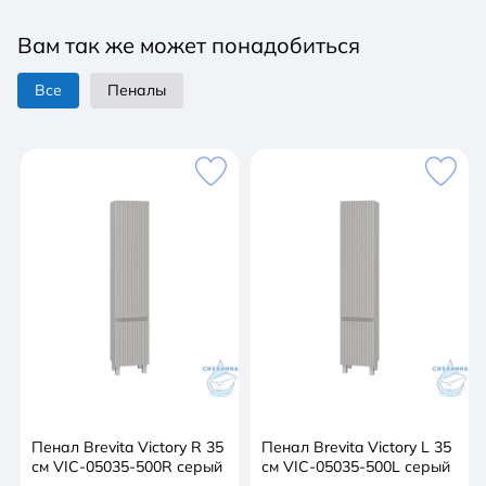
Монтаж: напольный
Вам так же может понадобиться
Система хранения: с ящиками
Направляющие: с доводчиком, скрытого монтажа
Все
Пеналы
Цвет: серый
Размер мебели, мм (ш/г/в): 1010x454x730
Размер раковины, мм (ш/г/в): 1050x460x160
Вес с упаковкой, кг: 71,5
Пенал Brevita Victory R 35
Пенал Brevita Victory L 35
см VIC-05035-500R серый
см VIC-05035-500L серый