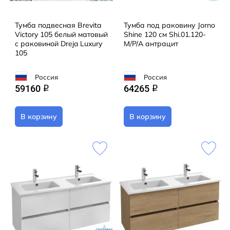
Тумба подвесная Brevita
Тумба под раковину Jorno
Victory 105 белый матовый
Shine 120 см Shi.01.120-
с раковиной Dreja Luxury
M/P/A антрацит
105
Россия
Россия
59160
64265
q
q
В корзину
В корзину