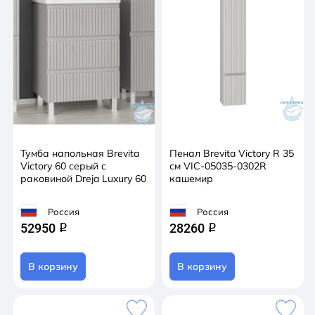
Тумба напольная Brevita
Пенал Brevita Victory R 35
Victory 60 серый с
см VIC-05035-0302R
раковиной Dreja Luxury 60
кашемир
Россия
Россия
52950
28260
q
q
В корзину
В корзину