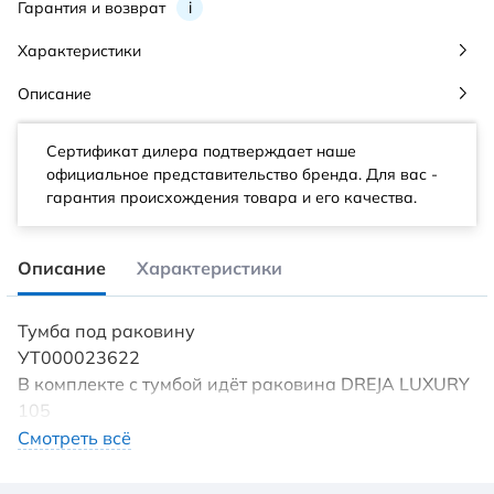
Гарантия и возврат
i
Характеристики
Описание
Сертификат дилера подтверждает наше
официальное представительство бренда. Для вас -
гарантия происхождения товара и его качества.
Описание
Характеристики
Тумба под раковину
УТ000023622
В комплекте с тумбой идёт раковина DREJA LUXURY
105
Материал фасада: МДФ // Материал корпуса: ЛДСП
Смотреть всё
Покрытие фасада: матовое, эмаль // Покрытие
корпуса: матовая эмаль