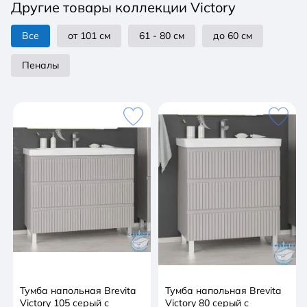
Другие товары коллекции Victory
Цвет: серый кашемир
Размер мебели, мм (ш/г/в): 350x275x1650
Все
от 101 см
61 - 80 см
до 60 см
Пеналы
Тумба напольная Brevita
Тумба напольная Brevita
Victory 105 серый с
Victory 80 серый с