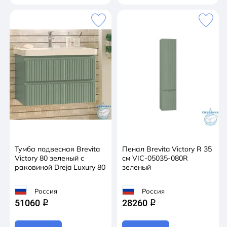
Тумба подвесная Brevita
Пенал Brevita Victory R 35
Victory 80 зеленый с
см VIC-05035-080R
раковиной Dreja Luxury 80
зеленый
Россия
Россия
51060
28260
q
q