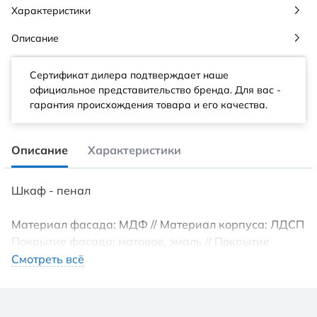
Характеристики
Описание
Сертификат дилера подтверждает наше
официальное представительство бренда. Для вас -
гарантия происхождения товара и его качества.
Описание
Характеристики
Шкаф - пенал
Материал фасада: МДФ // Материал корпуса: ЛДСП
Покрытие фасада: матовое, эмаль // Покрытие
корпуса: матовая эмаль
Смотреть всё
Монтаж: напольный, подвесной
Полки: стекло
Направляющие: с доводчиком, скрытого монтажа