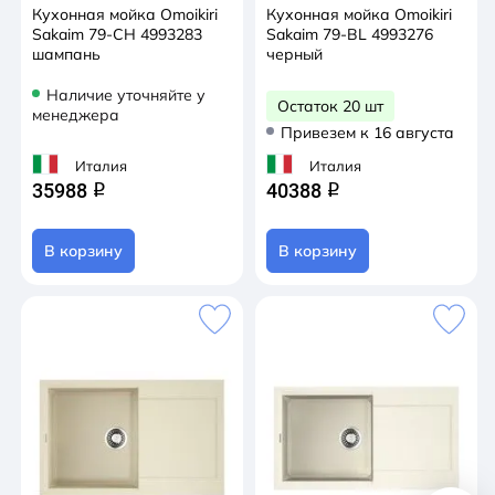
Кухонная мойка Omoikiri
Кухонная мойка Omoikiri
Sakaim 79-CH 4993283
Sakaim 79-BL 4993276
шампань
черный
Наличие уточняйте у
Остаток 20 шт
менеджера
Привезем к 16 августа
Италия
Италия
35988
40388
q
q
В корзину
В корзину