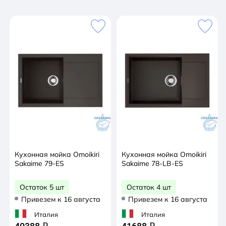
вид В состав акриловой смолы входят ионы серебра,
которые препятствуют размножению бактерий на
поверхности мойки Упаковка обеспечивает
максимально безопасную транспортировку Мойка
упакована в картонную коробку и дополнительно
зафиксирована картонными уплотнениями Вырез
под мойку: по шаблону на упаковке.
Кухонная мойка Omoikiri
Кухонная мойка Omoikiri
Sakaime 79-ES
Sakaime 78-LB-ES
Остаток 5 шт
Остаток 4 шт
Привезем к 16 августа
Привезем к 16 августа
Италия
Италия
q
q