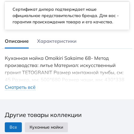
Сертификат дилера подтверждает наше
официальное представительство бренда. Для вас -
гарантия происхождения товара и его качества.
Описание
Характеристики
Кухонная мойка Omoikiri Sakaime 68- Метод
производства: литье Материал: искусственный
гранит TETOGRANIT Размер монтажной тумбы, см:
45 Размер, мм: 500*680 Размер чаши, мм: 430*338
Глубина чаши, мм: 230 Масса, кг: 9,38 Толщина
Смотреть всё
материала, мм: 10 Комплектация: крепления,
донный клапан (автоматический донный клапан
приобретается отдельно), сифон Гарантия: 15 лет
Другие товары коллекции
TETOGRANIT имеет превосходную
сопротивляемость к ударам и царапинам Мойка
Все
Кухонные мойки
прослужит долгие годы, сохранив первоначальный