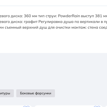
евого диска: 360 мм тип струи: PowderRain выступ 381 
вого диска: графит Регулировка душа по вертикали в п
/мин съемный верхний душ для очистки монтаж: стена со
нитуры
Боковые форсунки