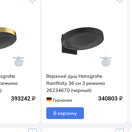
sgrohe
Верхний душ Hansgrohe
3 режима
Rainfinity 36 см 3 режима
)
26234670 (черный)
393242
340803
q
q
Германия
В корзину