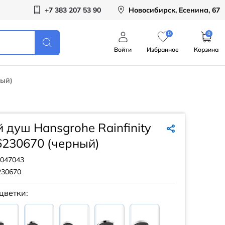
+7 383 207 53 90
Новосибирск, Есенина, 67
0
0
Войти
Избранное
Корзина
ный)
 душ Hansgrohe Rainfinity
6230670 (черный)
047043
230670
цветки: