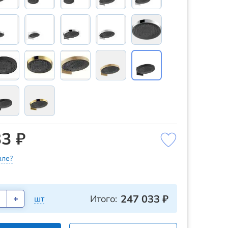
3 ₽
ле?
247 033
₽
Итого:
шт