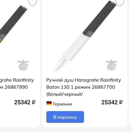
rohe Rainfinity
Ручной душ Hansgrohe Rainfinity
им 26867990
Baton 130 1 режим 26867700
(белый/черный/
25342
25342
q
q
Германия
В корзину