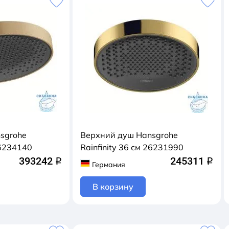
sgrohe
Верхний душ Hansgrohe
26234140
Rainfinity 36 см 26231990
393242
245311
q
q
Германия
В корзину