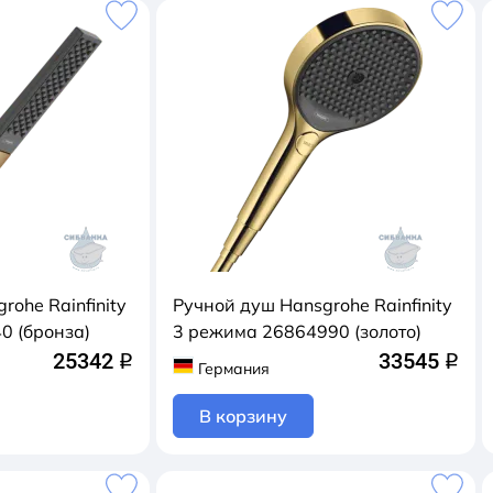
rohe Rainfinity
Ручной душ Hansgrohe Rainfinity
0 (бронза)
3 режимa 26864990 (золото)
25342
33545
q
q
Германия
В корзину