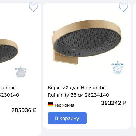
sgrohe
Верхний душ Hansgrohe
Rainfinity 36 см 26234140
393242
q
Германия
285036
q
В корзину