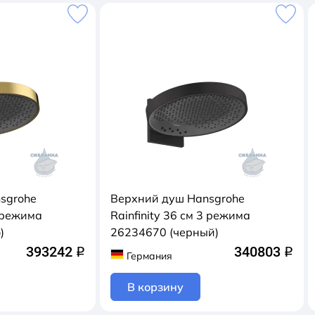
sgrohe
Верхний душ Hansgrohe
3 режима
Rainfinity 36 см 3 режима
)
26234670 (черный)
393242
340803
q
q
Германия
В корзину