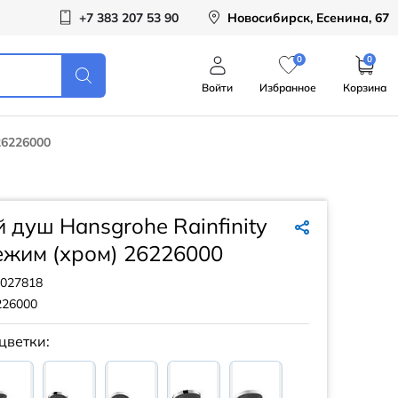
+7 383 207 53 90
Новосибирск, Есенина, 67
0
0
Войти
Избранное
Корзина
26226000
 душ Hansgrohe Rainfinity
ежим (хром) 26226000
027818
226000
цветки: