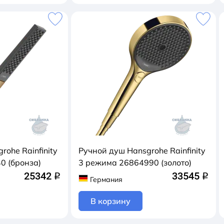
rohe Rainfinity
Ручной душ Hansgrohe Rainfinity
0 (бронза)
3 режимa 26864990 (золото)
25342
33545
q
q
Германия
В корзину