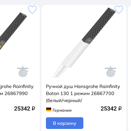
rohe Rainfinity
Ручной душ Hansgrohe Rainfinity
им 26867990
Baton 130 1 режим 26867700
(белый/черный/
25342
25342
q
q
Германия
В корзину