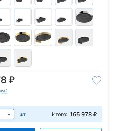
8 ₽
ле?
165 978
₽
Итого:
шт