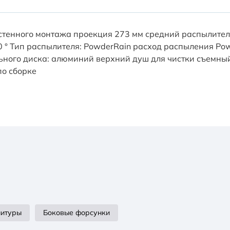
настенного монтажа проекция 273 мм средний распылите
° Тип распылителя: PowderRain расход распыления Powde
ного диска: алюминий верхний душ для чистки съемный 
по сборке
нитуры
Боковые форсунки