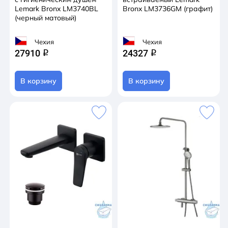
Lemark Bronx LM3740BL
Bronx LM3736GM (графит)
(черный матовый)
Чехия
Чехия
27910
24327
q
q
В корзину
В корзину