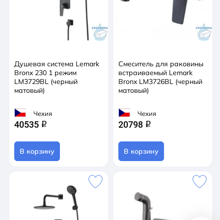
Душевая система Lemark
Смеситель для раковины
Bronx 230 1 режим
встраиваемый Lemark
LM3729BL (черный
Bronx LM3726BL (черный
матовый)
матовый)
Чехия
Чехия
40535
20798
q
q
В корзину
В корзину