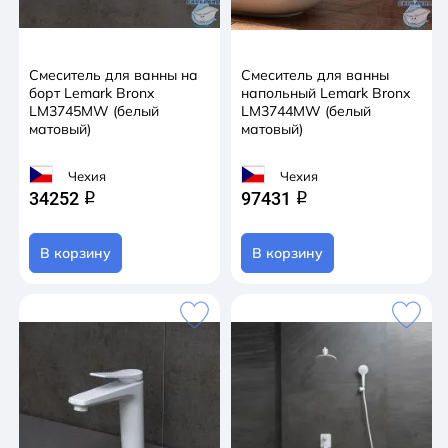
Смеситель для ванны на
Смеситель для ванны
борт Lemark Bronx
напольный Lemark Bronx
LM3745MW (белый
LM3744MW (белый
матовый)
матовый)
Чехия
Чехия
34252
97431
q
q
В корзину
В корзину