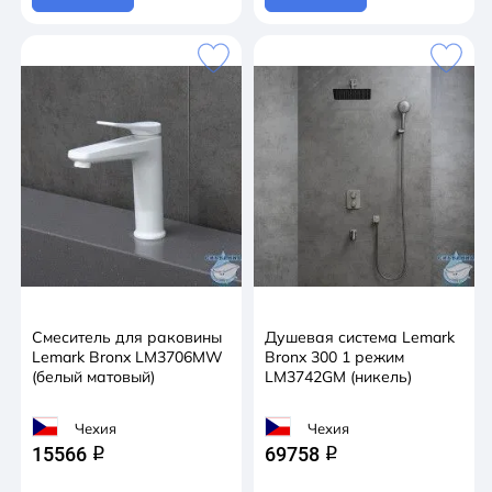
Смеситель для раковины
Душевая система Lemark
Lemark Bronx LM3706MW
Bronx 300 1 режим
(белый матовый)
LM3742GM (никель)
Чехия
Чехия
15566
69758
q
q