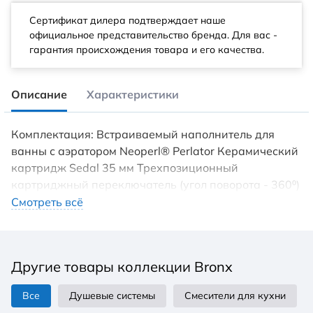
Сертификат дилера подтверждает наше
официальное представительство бренда. Для вас -
гарантия происхождения товара и его качества.
Описание
Характеристики
Комплектация: Встраиваемый наполнитель для
ванны с аэратором Neoperl® Perlator Керамический
картридж Sedal 35 мм Трехпозиционный
картриджный переключатель (угол поворота - 360⁰)
Верхняя поворотная душевая лейка «Тропический
Смотреть всё
дождь» диаметр 226 мм Держатель 346 мм 3-
функциональная лейка 110x243 мм Настенное
поворотное крепление для лейки Душевой шланг 2
Другие товары коллекции Bronx
м Подключение для душевого шланга
Металлическая рукоятка Цвет графит Материал
Все
Душевые системы
Смесители для кухни
латунь