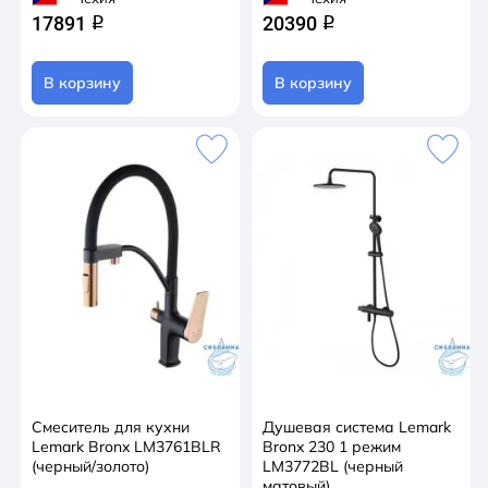
17891
20390
q
q
В корзину
В корзину
Смеситель для кухни
Душевая система Lemark
Lemark Bronx LM3761BLR
Bronx 230 1 режим
(черный/золото)
LM3772BL (черный
матовый)