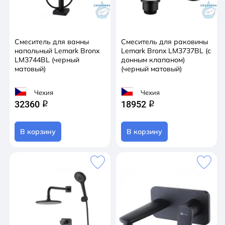
Смеситель для ванны
Смеситель для раковины
напольный Lemark Bronx
Lemark Bronx LM3737BL (с
LM3744BL (черный
донным клапаном)
матовый)
(черный матовый)
Чехия
Чехия
32360
18952
q
q
В корзину
В корзину