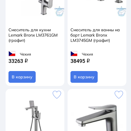
Смеситель для кухни
Смеситель для ванны на
Lemark Bronx LM3761GM
борт Lemark Bronx
(графит)
LM3745GM (графит)
Чехия
Чехия
33263
38495
q
q
В корзину
В корзину