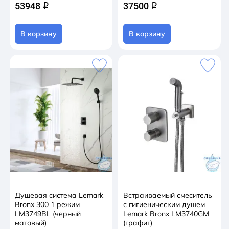
53948
37500
q
q
В корзину
В корзину
Душевая система Lemark
Встраиваемый смеситель
Bronx 300 1 режим
с гигиеническим душем
LM3749BL (черный
Lemark Bronx LM3740GM
матовый)
(графит)