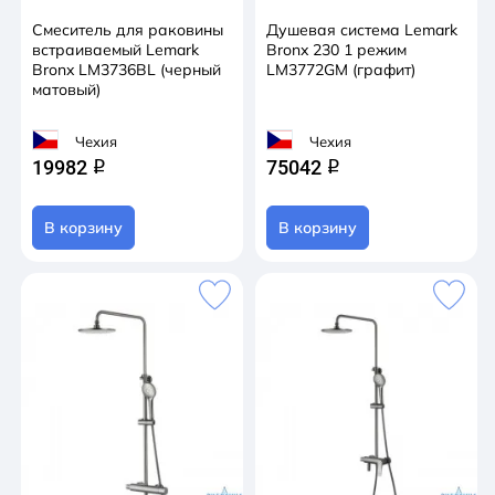
Смеситель для раковины
Душевая система Lemark
встраиваемый Lemark
Bronx 230 1 режим
Bronx LM3736BL (черный
LM3772GM (графит)
матовый)
Чехия
Чехия
19982
75042
q
q
В корзину
В корзину