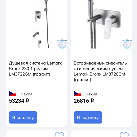
Душевая система Lemark
Встраиваемый смеситель
Bronx 230 1 режим
с гигиеническим душем
LM3722GM (графит)
Lemark Bronx LM3720GM
(графит)
Чехия
Чехия
53234
26816
q
q
В корзину
В корзину