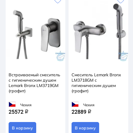
Встраиваемый смеситель
Смеситель Lemark Bronx
с гигиеническим душем
LM3718GM с
Lemark Bronx LM3719GM
гигиеническим душем
(графит)
(графит)
Чехия
Чехия
25572
22889
q
q
В корзину
В корзину