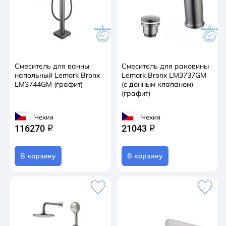
Смеситель для ванны
Смеситель для раковины
напольный Lemark Bronx
Lemark Bronx LM3737GM
LM3744GM (графит)
(с донным клапаном)
(графит)
Чехия
Чехия
116270
21043
q
q
В корзину
В корзину