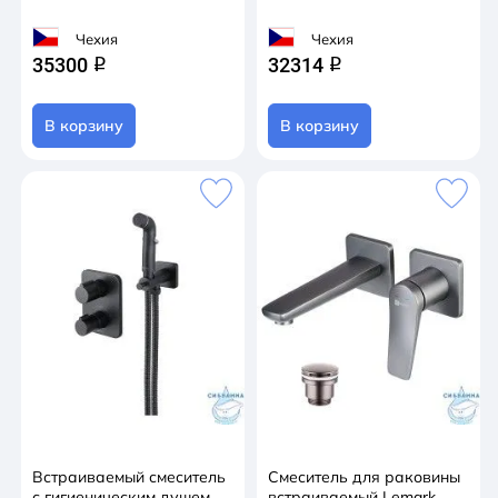
Чехия
Чехия
35300
32314
q
q
В корзину
В корзину
Встраиваемый смеситель
Смеситель для раковины
с гигиеническим душем
встраиваемый Lemark