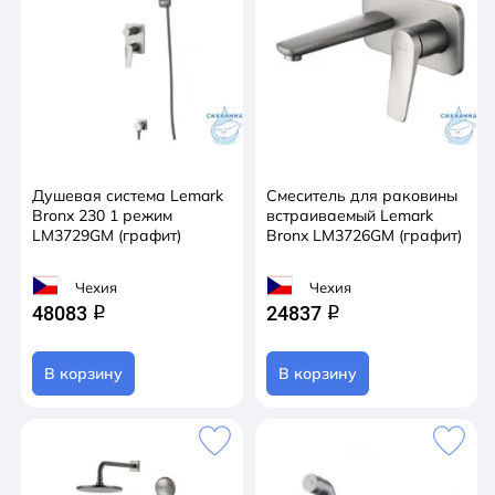
Душевая система Lemark
Смеситель для раковины
Bronx 230 1 режим
встраиваемый Lemark
LM3729GM (графит)
Bronx LM3726GM (графит)
Чехия
Чехия
48083
24837
q
q
В корзину
В корзину