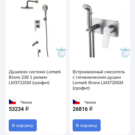
Душевая система Lemark
Встраиваемый смеситель
Bronx 230 1 режим
с гигиеническим душем
LM3722GM (графит)
Lemark Bronx LM3720GM
(графит)
Чехия
Чехия
53234
26816
q
q
В корзину
В корзину