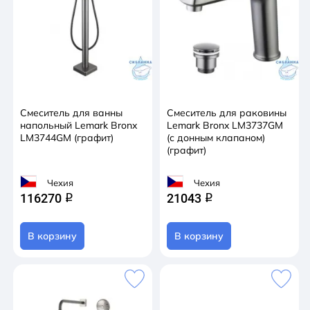
Смеситель для ванны
Смеситель для раковины
напольный Lemark Bronx
Lemark Bronx LM3737GM
LM3744GM (графит)
(с донным клапаном)
(графит)
Чехия
Чехия
116270
21043
q
q
В корзину
В корзину