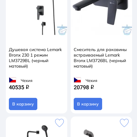
Душевая система Lemark
Смеситель для раковины
Bronx 230 1 режим
встраиваемый Lemark
LM3729BL (черный
Bronx LM3726BL (черный
матовый)
матовый)
Чехия
Чехия
40535
20798
q
q
В корзину
В корзину