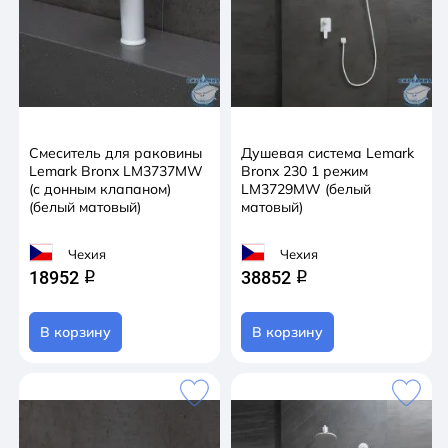
Смеситель для раковины
Душевая система Lemark
Lemark Bronx LM3737MW
Bronx 230 1 режим
(с донным клапаном)
LM3729MW (белый
(белый матовый)
матовый)
Чехия
Чехия
18952
38852
q
q
В корзину
В корзину