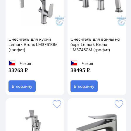
Смеситель для кухни
Смеситель для ванны на
Lemark Bronx LM3761GM
борт Lemark Bronx
(графит)
LM3745GM (графит)
Чехия
Чехия
33263
38495
q
q
В корзину
В корзину