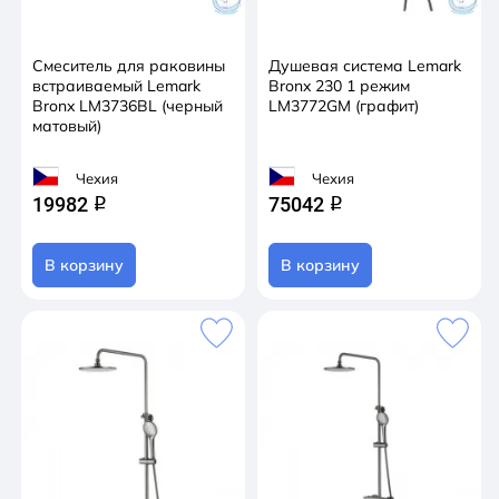
Смеситель для раковины
Душевая система Lemark
встраиваемый Lemark
Bronx 230 1 режим
Bronx LM3736BL (черный
LM3772GM (графит)
матовый)
Чехия
Чехия
19982
75042
q
q
В корзину
В корзину