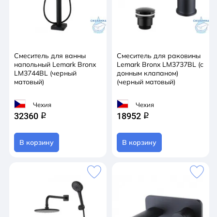
Смеситель для ванны
Смеситель для раковины
напольный Lemark Bronx
Lemark Bronx LM3737BL (с
LM3744BL (черный
донным клапаном)
матовый)
(черный матовый)
Чехия
Чехия
32360
18952
q
q
В корзину
В корзину