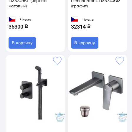
LM3749BL (черный
Lemark Bronx LM3740GM
матовый)
(графит)
Чехия
Чехия
35300
32314
q
q
В корзину
В корзину