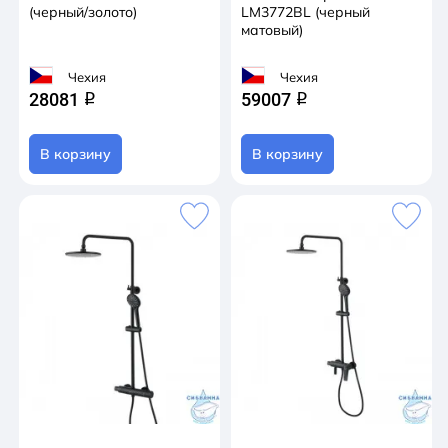
(черный/золото)
LM3772BL (черный
матовый)
Чехия
Чехия
28081
59007
q
q
В корзину
В корзину