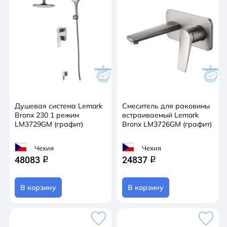
Душевая система Lemark
Смеситель для раковины
Bronx 230 1 режим
встраиваемый Lemark
LM3729GM (графит)
Bronx LM3726GM (графит)
Чехия
Чехия
48083
24837
q
q
В корзину
В корзину