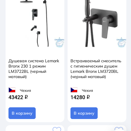
Душевая система Lemark
Встраиваемый смеситель
Bronx 230 1 режим
с гигиеническим душем
LM3722BL (черный
Lemark Bronx LM3720BL
матовый)
(черный матовый)
Чехия
Чехия
43422
14280
q
q
В корзину
В корзину