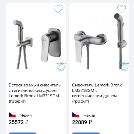
Встраиваемый смеситель
Смеситель Lemark Bronx
с гигиеническим душем
LM3718GM с
Lemark Bronx LM3719GM
гигиеническим душем
(графит)
(графит)
Чехия
Чехия
25572
22889
q
q