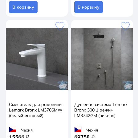
В корзину
В корзину
Смеситель для раковины
Душевая система Lemark
Lemark Bronx LM3706MW
Bronx 300 1 режим
(белый матовый)
LM3742GM (никель)
Чехия
Чехия
15566
69758
q
q