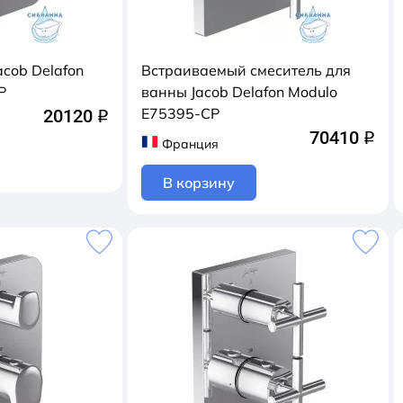
cob Delafon
Встраиваемый смеситель для
P
ванны Jacob Delafon Modulo
E75395-CP
20120
q
70410
q
Франция
В корзину