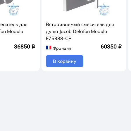
еситель для
Встраиваемый смеситель для
fon Modulo
душа Jacob Delafon Modulo
E75388-CP
36850
60350
q
q
Франция
В корзину