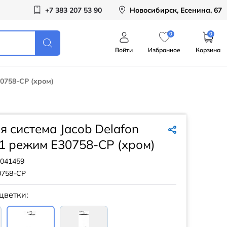
+7 383 207 53 90
Новосибирск, Есенина, 67
0
0
Войти
Избранное
Корзина
0758-CP (хром)
 система Jacob Delafon
1 режим E30758-CP (хром)
041459
0758-CP
цветки: