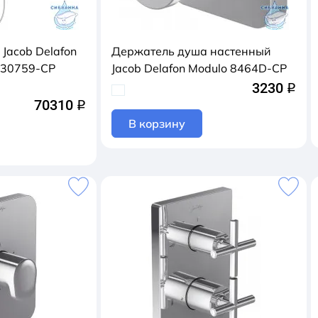
Jacob Delafon
Держатель душа настенный
E30759-CP
Jacob Delafon Modulo 8464D-CP
3230
q
70310
q
В корзину