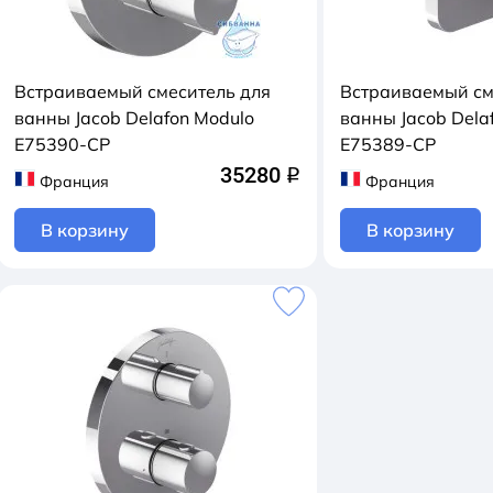
Встраиваемый смеситель для
Встраиваемый см
ванны Jacob Delafon Modulo
ванны Jacob Dela
E75390-CP
E75389-CP
35280
q
Франция
Франция
В корзину
В корзину