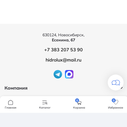
630124, Новосибирск,
Есенина, 67
+7 383 207 53 90
hidrolux@mail.ru
Компания
Продукция
О компании
0
0
Бренды
Главная
Каталог
Корзина
Избранное
Ванны
Доставка и оплата
Мебель для ванной
Обмен и возврат
Инсталяции, кнопки смыва