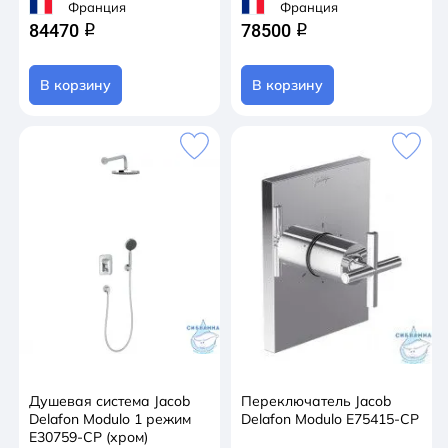
Франция
Франция
84470
78500
q
q
В корзину
В корзину
Душевая система Jacob
Переключатель Jacob
Delafon Modulo 1 режим
Delafon Modulo E75415-CP
E30759-CP (хром)