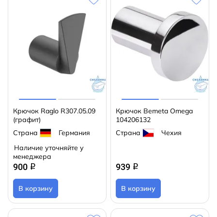
Крючок Raglo R307.05.09
Крючок Bemeta Omega
(графит)
104206132
Страна
Германия
Страна
Чехия
Наличие уточняйте у
менеджера
900
939
q
q
В корзину
В корзину