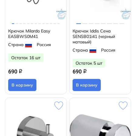
Крючок Milardo Easy
Крючок Iddis Сена
EASBWS0M41
SENSB01i41 (черный
матовый)
Страна
Россия
Страна
Россия
Остаток 16 шт
Остаток 5 шт
690
690
q
q
В корзину
В корзину