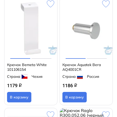
Крючок Bemeta White
Крючок Aquatek Вега
101106154
AQ4001CR
Страна
Чехия
Страна
Россия
1179
1186
q
q
В корзину
В корзину