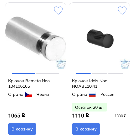
Крючок Bemeta Neo
Крючок Iddis Noa
104106165
NOABL10i41
Страна
Чехия
Страна
Россия
Остаток 20 шт
1065
1110
q
q
1390 ₽
В корзину
В корзину