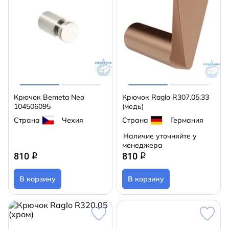
Крючок Bemeta Neo
Крючок Raglo R307.05.33
104506095
(медь)
Страна
Чехия
Страна
Германия
Наличие уточняйте у
менеджера
810
810
q
q
В корзину
В корзину