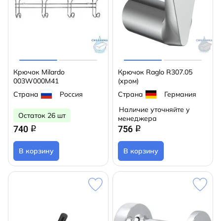
Крючок Milardo
Крючок Raglo R307.05
003W000M41
(хром)
Страна
Россия
Страна
Германия
Наличие уточняйте у
Остаток 26 шт
менеджера
740
756
q
q
В корзину
В корзину