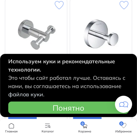
Используем куки и рекомендательные
технологии.
Крючок Aquatek Вега
Крючок Aquatek Бетта
Это чтобы сайт работал лучше. Оставаясь с
AQ4002CR
AQ4601CR
нами, вы соглашаетесь на использование
Страна
Россия
Страна
Россия
файлов куки.
1484
1490
q
q
Понятно
В корзину
В корзину
0
0
Главная
Каталог
Корзина
Избранное