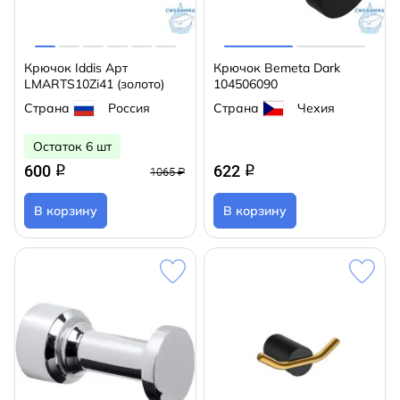
Крючок Iddis Арт
Крючок Bemeta Dark
LMARTS10Zi41 (золото)
104506090
Страна
Россия
Страна
Чехия
Остаток 6 шт
600
622
q
q
1065 ₽
В корзину
В корзину