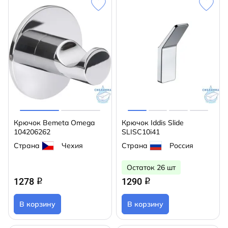
Крючок Bemeta Omega
Крючок Iddis Slide
104206262
SLISC10i41
Страна
Чехия
Страна
Россия
Остаток 26 шт
1278
1290
q
q
В корзину
В корзину