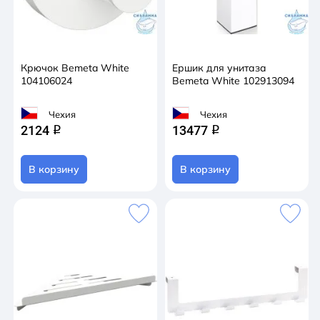
Крючок Bemeta White
Ершик для унитаза
104106024
Bemeta White 102913094
Чехия
Чехия
2124
13477
q
q
В корзину
В корзину