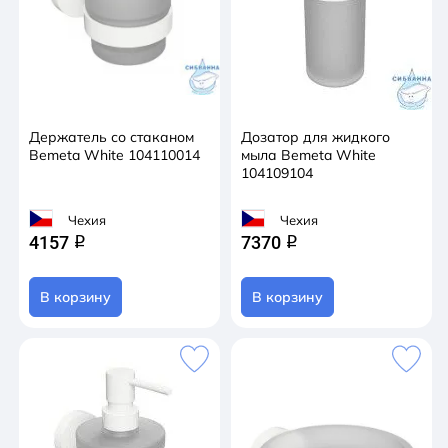
Держатель со стаканом
Дозатор для жидкого
Bemeta White 104110014
мыла Bemeta White
104109104
Чехия
Чехия
4157
7370
q
q
В корзину
В корзину