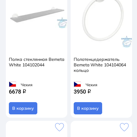
Полка стеклянная Bemeta
Полотенцедержатель
White 104102044
Bemeta White 104104064
кольцо
Чехия
Чехия
6678
3950
q
q
В корзину
В корзину