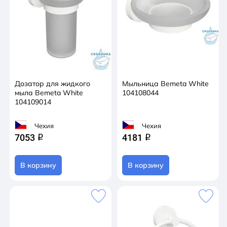
Дозатор для жидкого
Мыльница Bemeta White
мыла Bemeta White
104108044
104109014
Чехия
Чехия
7053
4181
q
q
В корзину
В корзину