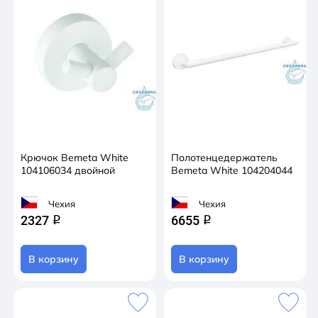
Крючок Bemeta White
Полотенцедержатель
104106034 двойной
Bemeta White 104204044
Чехия
Чехия
2327
6655
q
q
В корзину
В корзину