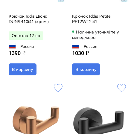
Крючок Iddis Дюна
Крючок Iddis Petite
DUNSB10i41 (хром )
PET2WT2i41
Наличие уточняйте у
Остаток 17 шт
менеджера
Россия
Россия
1390
1030
q
q
В корзину
В корзину