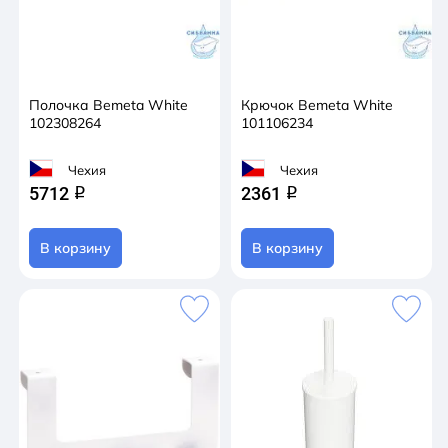
Полочка Bemeta White
Крючок Bemeta White
102308264
101106234
Чехия
Чехия
5712
2361
q
q
В корзину
В корзину