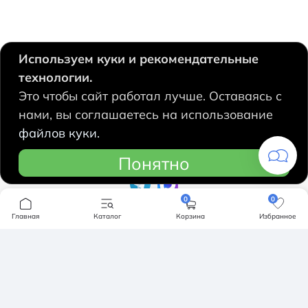
Используем куки и рекомендательные
технологии.
630124, Новосибирск,
Это чтобы сайт работал лучше. Оставаясь с
Есенина, 67
нами, вы соглашаетесь на использование
+7 383 207 53 90
файлов куки.
hidrolux@mail.ru
Понятно
0
0
Компания
Главная
Каталог
Корзина
Избранное
Продукция
О компании
Бренды
Ванны
Доставка и оплата
Мебель для ванной
Обмен и возврат