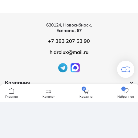
630124, Новосибирск,
Есенина, 67
+7 383 207 53 90
hidrolux@mail.ru
Компания
0
0
Продукция
О компании
Главная
Каталог
Корзина
Избранное
Бренды
Ванны
Доставка и оплата
Мебель для ванной
Обмен и возврат
Инсталяции, кнопки смыва
Карта сайта
Политика конфендициальности
Унитазы