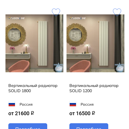
Наша команда воплощает ваши самые смелые
задумки в жизнь! Предлагаем не только готовые
модели из каталога FUSIONLINE, но и эксклюзивные
решения для проектов любой сложности. От
стандарта до уникального дизайна — мы сделаем
всё, чтобы ваш интерьер заиграл новыми красками!
Кол-во секций:4;Теплоотдача радиатора
(Вт):1072;Отапливаемая площадь
(M2):11;Цвет:Белый RAL R9003MT мат
Вертикальный радиатор
Вертикальный радиатор
SOLID 1800
SOLID 1200
Россия
Россия
от 21600
от 16500
q
q
Подробнее
Подробнее