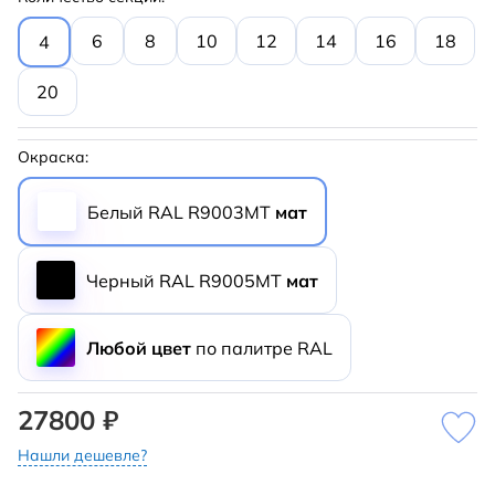
6
8
10
12
14
16
18
4
20
Окраска:
Белый RAL R9003MT
мат
Черный RAL R9005MT
мат
Любой цвет
по палитре RAL
27800 ₽
Нашли дешевле?