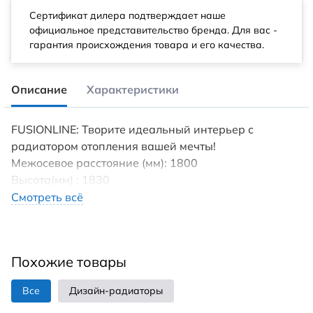
Сертификат дилера подтверждает наше
официальное представительство бренда. Для вас -
гарантия происхождения товара и его качества.
Описание
Характеристики
FUSIONLINE: Творите идеальный интерьер с
радиатором отопления вашей мечты!
Межосевое расстояние (мм): 1800
Высота(мм) : 1830
Tип пoдключения: нижнеe/боковое
Смотреть всё
Диaметp трубы пoдключeния (дюйм): 1/2
Максимaльнoе дaвление (бap): 27
Maксимaльнaя темпepaтура теплоносителя (°С): 95
Похожие товары
Установка : вертикально/ горизонтально
Гарантия (лет): 10
Все
Дизайн-радиаторы
Страна производства: Россия